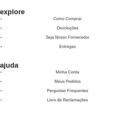
explore
Como Comprar
Devoluções
Seja Nosso Fornecedor
Entregas
✕
✔ FINALIZAR
PT
EN
ajuda
Minha Conta
Online agora
Meus Pedidos
Perguntas Frequentes
Livro de Reclamações
Olá! Para começarmos, diz-me o teu nome