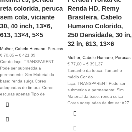
reta colorida, peruca
Renda HD, Remy
sem cola, viciante
Brasileira, Cabelo
30, 40 inch, 13×6,
Humano Colorido,
613, 13×4, 5×5
250 Densidade, 30 in,
32 in, 613, 13×6
Mulher
,
Cabelo Humano
,
Perucas
€
70,85
–
€
421,89
Mulher
,
Cabelo Humano
,
Perucas
Cor do laço: TRANSPARENT
€
77,60
–
€
391,37
Pode ser submetida a
Tamanho da touca: Tamanho
permanente: Sim Material da
médio Cor do
base: renda suíça Cores
laço: TRANSPARENT Pode ser
adequadas de tintura: Cores
submetida a permanente: Sim
escuras apenas Tipo de
Material da base: renda suíça
Cores adequadas de tintura: #27