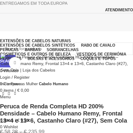
ENTREGAMOS EM TODA EUROPA
ATENDIMENTO
Browse Categories
EXTENSÕES DE CABELOS NATURAIS
EXTENSÕES DE CABELOS SINTÉTICOS
RABO DE CAVALO
PERUCAS
BARBAS
SOBRANCELHAS
COSMÉTICOS E OUTROS DE BELEZA
VESTIDOS DE CERIMÓNIA
PERFUMES
BOLSAS E ACESSÓRIOS
COQUES E TOPOS
SEARCH
Click to enlarge
0
Wishlist
Login / Register
0
Compare
Início
Perucas
Mulher
Cabelo Humano
0
items
/
€
0,00
Menu
Peruca de Renda Completa HD 200%
Densidade – Cabelo Humano Remy, Frontal
13×4 e 13×6, Castanho Claro (#27), Sem Cola
0
items
/
€
0,00
0
Wishlist
€
58,28
–
€
235,99