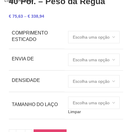
40 Pol. – Peso da Régua
Login / Register
€
75,63
–
€
338,94
COMPRIMENTO
ESTICADO
ENVIA DE
DENSIDADE
TAMANHO DO LAÇO
Limpar