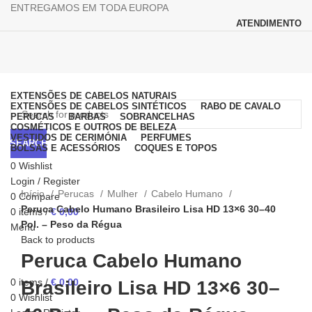
ENTREGAMOS EM TODA EUROPA
ATENDIMENTO
Browse Categories
EXTENSÕES DE CABELOS NATURAIS
EXTENSÕES DE CABELOS SINTÉTICOS
RABO DE CAVALO
PERUCAS
BARBAS
SOBRANCELHAS
COSMÉTICOS E OUTROS DE BELEZA
VESTIDOS DE CERIMÓNIA
PERFUMES
SEARCH
BOLSAS E ACESSÓRIOS
COQUES E TOPOS
0
Wishlist
Click to enlarge
Login / Register
Início
Perucas
Mulher
Cabelo Humano
0
Compare
Peruca Cabelo Humano Brasileiro Lisa HD 13×6 30–40
0
items
/
€
0,00
Pol. – Peso da Régua
Menu
Back to products
Peruca Cabelo Humano
0
items
/
€
0,00
Brasileiro Lisa HD 13×6 30–
0
Wishlist