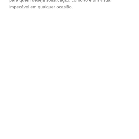
para quem deseja sofisticação, conforto e um visual
impecável em qualquer ocasião.