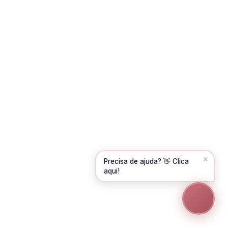
Olá! Para começarmos, diz-me o teu nome
e email 😊
Nome
*
Email
*
CONTINUAR →
✕
Precisa de ajuda? 👋 Clica
aqui!