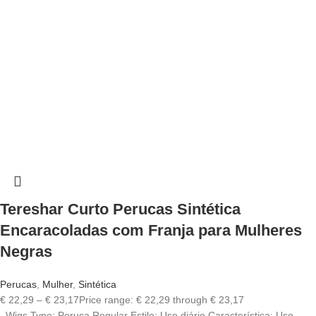
Tereshar Curto Perucas Sintética
Encaracoladas com Franja para Mulheres
Negras
Perucas
,
Mulher
,
Sintética
€
22,29
–
€
23,17
Price range: € 22,29 through € 23,17
Wigs Type: Peruca Regular Estilo: Uso diário Característica: Uso