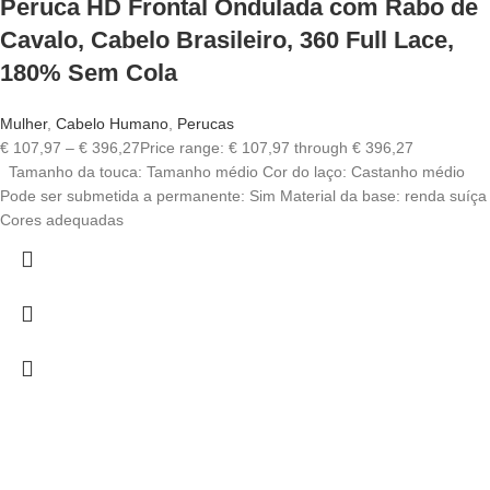
Peruca HD Frontal Ondulada com Rabo de
Cavalo, Cabelo Brasileiro, 360 Full Lace,
180% Sem Cola
Mulher
,
Cabelo Humano
,
Perucas
€
107,97
–
€
396,27
Price range: € 107,97 through € 396,27
Tamanho da touca: Tamanho médio Cor do laço: Castanho médio
Pode ser submetida a permanente: Sim Material da base: renda suíça
Cores adequadas