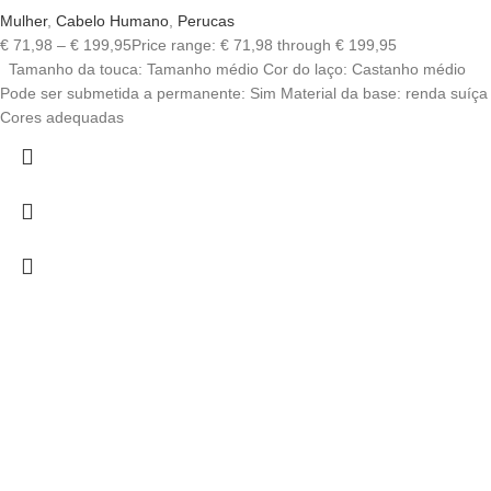
Mulher
,
Cabelo Humano
,
Perucas
€
71,98
–
€
199,95
Price range: € 71,98 through € 199,95
Tamanho da touca: Tamanho médio Cor do laço: Castanho médio
Pode ser submetida a permanente: Sim Material da base: renda suíça
Cores adequadas