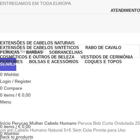
ENTREGAMOS EM TODA EUROPA
ATENDIMENTO
Browse Categories
EXTENSÕES DE CABELOS NATURAIS
EXTENSÕES DE CABELOS SINTÉTICOS
RABO DE CAVALO
PERUCAS
BARBAS
SOBRANCELHAS
COSMÉTICOS E OUTROS DE BELEZA
VESTIDOS DE CERIMÓNIA
PERFUMES
BOLSAS E ACESSÓRIOS
COQUES E TOPOS
SEARCH
0
Wishlist
Login / Register
0
Compare
0
items
/
€
0,00
Menu
Click to enlarge
Início
Perucas
Mulher
Cabelo Humano
Peruca Bob Curta Ondulada 25
0
items
/
€
0,00
cm em Cabelo Humano Natural 5×5 Sem Cola Pronta para Uso
0
Wishlist
Back to products