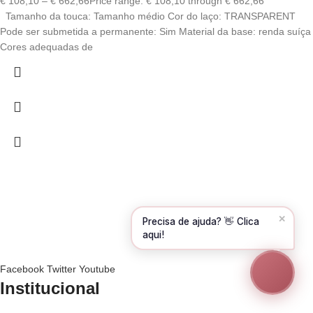
€
108,10
–
€
662,66
Price range: € 108,10 through € 662,66
Tamanho da touca: Tamanho médio Cor do laço: TRANSPARENT
Olá! Para começarmos, diz-me o teu nome
e email 😊
Pode ser submetida a permanente: Sim Material da base: renda suíça
Cores adequadas de
Nome
*
Email
*
CONTINUAR →
✕
Precisa de ajuda? 👋 Clica
aqui!
Facebook
Twitter
Youtube
Institucional