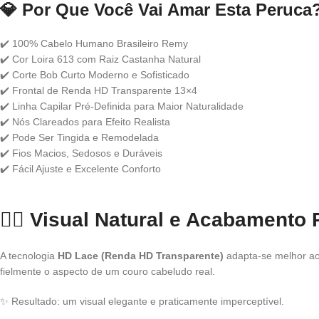
💎
Por Que Você Vai Amar Esta Peruca
✔️ 100% Cabelo Humano Brasileiro Remy
✔️ Cor Loira 613 com Raiz Castanha Natural
✔️ Corte Bob Curto Moderno e Sofisticado
✔️ Frontal de Renda HD Transparente 13×4
✔️ Linha Capilar Pré-Definida para Maior Naturalidade
✔️ Nós Clareados para Efeito Realista
✔️ Pode Ser Tingida e Remodelada
✔️ Fios Macios, Sedosos e Duráveis
✔️ Fácil Ajuste e Excelente Conforto
💇‍♀️
Visual Natural e Acabamento P
A tecnologia
HD Lace (Renda HD Transparente)
adapta-se melhor ao 
fielmente o aspecto de um couro cabeludo real.
✨ Resultado: um visual elegante e praticamente imperceptível.