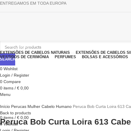
ENTREGAMOS EM TODA EUROPA
Browse Categories
EXTENSÕES DE CABELOS NATURAIS
EXTENSÕES DE CABELOS SI
VESTIDOS DE CERIMÓNIA
PERFUMES
BOLSAS E ACESSÓRIOS
SEARCH
0
Wishlist
Login / Register
0
Compare
0
items
/
€
0,00
Menu
Click to enlarge
Início
Perucas
Mulher
Cabelo Humano
Peruca Bob Curta Loira 613 C
Back to products
0
items
/
€
0,00
Peruca Bob Curta Loira 613 Cab
0
Wishlist
Login / Register