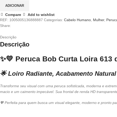
Curta
ADICIONAR
Loira
Compare
Add to wishlist
613
REF:
1005005136888887
Categorias:
Cabelo Humano
,
Mulher
,
Peruc
Cabelo
Share:
Humano
com
Descrição
Frontal
Descrição
HD
Lace
–
✨💛
Peruca Bob Curta Loira 613
Torres
Vedras
🌟
Loiro Radiante, Acabamento Natural
Transforme seu visual com uma peruca sofisticada, moderna e extre
macio e um caimento impecável. Sua frontal de renda HD transparente c
💖 Perfeita para quem busca um visual elegante, moderno e pronto pa