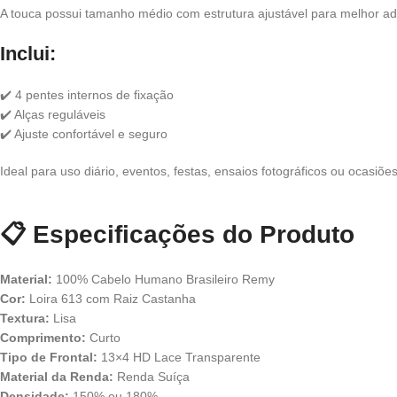
A touca possui tamanho médio com estrutura ajustável para melhor a
Inclui:
✔️ 4 pentes internos de fixação
✔️ Alças reguláveis
✔️ Ajuste confortável e seguro
Ideal para uso diário, eventos, festas, ensaios fotográficos ou ocasiões
📋
Especificações do Produto
Material:
100% Cabelo Humano Brasileiro Remy
Cor:
Loira 613 com Raiz Castanha
Textura:
Lisa
Comprimento:
Curto
Tipo de Frontal:
13×4 HD Lace Transparente
Material da Renda:
Renda Suíça
Densidade:
150% ou 180%