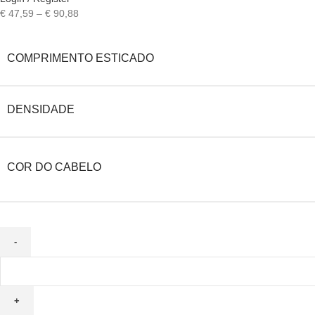
Price
€
47,59
–
€
90,88
range:
€ 47,59
COMPRIMENTO ESTICADO
through
€ 90,88
DENSIDADE
COR DO CABELO
Quantidade
de
Peruca
Bob