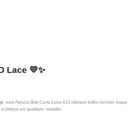
D Lace
💛✨
my
, esta Peruca Bob Curta Loira 613 oferece brilho incrível, toque
a e beleza em qualquer ocasião.