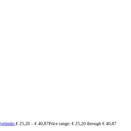
Portimão
€
25,20
–
€
40,87
Price range: € 25,20 through € 40,87