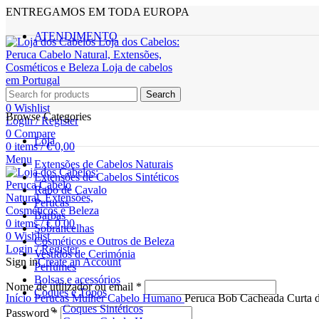
ENTREGAMOS EM TODA EUROPA
ATENDIMENTO
Search
0
Wishlist
Browse Categories
Login / Register
0
Compare
Loja
0
items
/
€
0,00
Menu
Extensões de Cabelos Naturais
Extensões de Cabelos Sintéticos
Rabo de Cavalo
Perucas
Barbas
0
items
/
€
0,00
Sobrancelhas
0
Wishlist
Cosméticos e Outros de Beleza
Login / Register
Vestidos de Cerimónia
Sign in
Create an Account
Perfumes
Bolsas e acessórios
Click to enlarge
Nome de utilizador ou email
*
Coques e Topos
Início
Perucas
Mulher
Cabelo Humano
Peruca Bob Cacheada Curta d
Coques Sintéticos
Password
*