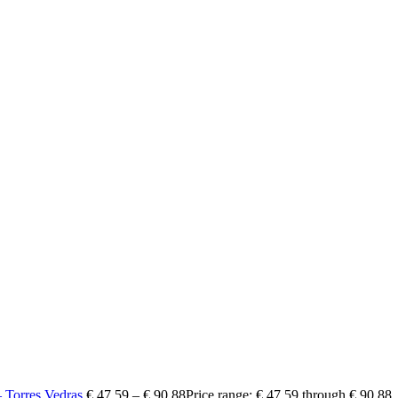
 Torres Vedras
€
47,59
–
€
90,88
Price range: € 47,59 through € 90,88