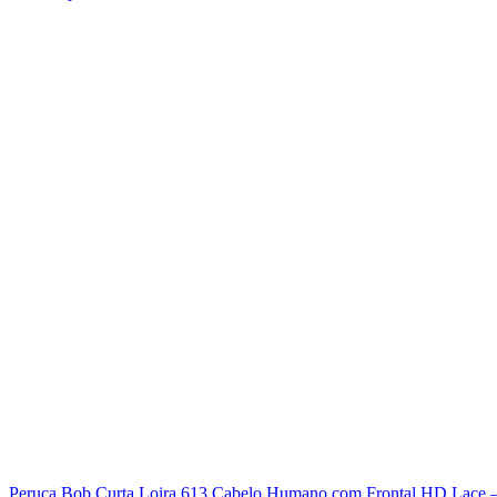
Peruca Bob Curta Loira 613 Cabelo Humano com Frontal HD Lace –