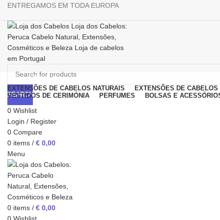
ENTREGAMOS EM TODA EUROPA
Browse Categories
EXTENSÕES DE CABELOS NATURAIS
EXTENSÕES DE CABELOS 
SEARCH
VESTIDOS DE CERIMÓNIA
PERFUMES
BOLSAS E ACESSÓRIO
0
Wishlist
Login / Register
0
Compare
Click to enlarge
0
items
/
€
0,00
Menu
0
items
/
€
0,00
0
Wishlist