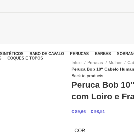
SINTÉTICOS
RABO DE CAVALO
PERUCAS
BARBAS
SOBRAN
S
COQUES E TOPOS
Início
Perucas
Mulher
Ca
Peruca Bob 10″ Cabelo Humano
Back to products
Peruca Bob 10
com Loiro e Fr
€
89,66
–
€
98,51
COR