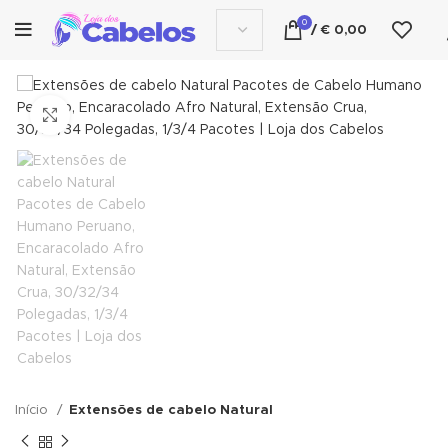
0
/
€
0,00
Click to enlarge
Início
Extensões de cabelo Natural