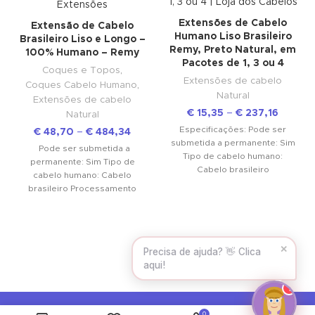
Extensões de Cabelo
Extensão de Cabelo
Humano Liso Brasileiro
Brasileiro Liso e Longo –
Hello! To get started, please share your
Remy, Preto Natural, em
100% Humano – Remy
name and email 😊
Pacotes de 1, 3 ou 4
Coques e Topos
,
Extensões de cabelo
Name
Coques Cabelo Humano
,
Natural
Extensões de cabelo
€
15,35
–
€
237,16
Natural
Especificações: Pode ser
€
48,70
–
€
484,34
Email
submetida a permanente: Sim
Pode ser submetida a
Tipo de cabelo humano:
permanente: Sim Tipo de
Cabelo brasileiro
cabelo humano: Cabelo
Processamento químico:
brasileiro Processamento
CONTINUE →
Nenhum Trança de cabelo:
químico: Alisado Trança de
Máquina
cabelo: Máquina de trama
dupla Cores
✕
New products available! ✨
Can I help you?
1
0