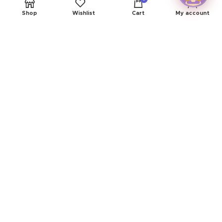
Shop
Wishlist
Cart
My account
INSTITUCIONAL
A Empresa
Política de Privacidade
Termos e Condições
Central de Atendimento
EXPLORE
Como Comprar
Devoluções