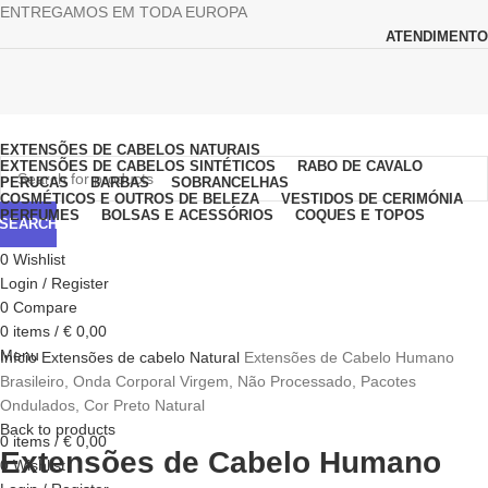
ENTREGAMOS EM TODA EUROPA
ATENDIMENTO
Browse Categories
EXTENSÕES DE CABELOS NATURAIS
EXTENSÕES DE CABELOS SINTÉTICOS
RABO DE CAVALO
PERUCAS
BARBAS
SOBRANCELHAS
COSMÉTICOS E OUTROS DE BELEZA
VESTIDOS DE CERIMÓNIA
PERFUMES
BOLSAS E ACESSÓRIOS
COQUES E TOPOS
SEARCH
0
Wishlist
Login / Register
0
Compare
0
items
/
€
0,00
Click to enlarge
Menu
Início
Extensões de cabelo Natural
Extensões de Cabelo Humano
Brasileiro, Onda Corporal Virgem, Não Processado, Pacotes
Ondulados, Cor Preto Natural
Back to products
0
items
/
€
0,00
Extensões de Cabelo Humano
0
Wishlist