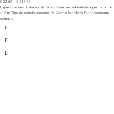
Price
€
32,62
–
€
219,88
range:
Especificações: Estação: ☀️ Verão Pode ser submetida a permanente:
€ 32,62
✅ Sim Tipo de cabelo humano: 🌟 Cabelo brasileiro Processamento
through
químico:
€ 219,88