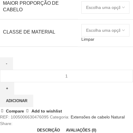
MAIOR PROPORÇÃO DE
CABELO
CLASSE DE MATERIAL
Limpar
Quantidade
de
Extensões
de
Cabelo
ADICIONAR
Humano
Compare
Add to wishlist
Brasileiro,
REF:
1005006630476095
Categoria:
Extensões de cabelo Natural
Onda
Share:
Corporal
DESCRIÇÃO
AVALIAÇÕES (0)
Virgem,