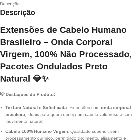
Descrição
Não
Descrição
Processado,
Pacotes
Ondulados,
Extensões de Cabelo Humano
Cor
Preto
Brasileiro – Onda Corporal
Natural
Virgem, 100% Não Processado,
Pacotes Ondulados Preto
Natural
💎✨
💡 Destaques do Produto:
Textura Natural e Sofisticada
: Extensões com
onda corporal
brasileira
, ideais para quem deseja um cabelo volumoso e com
movimento natural.
Cabelo 100% Humano Virgem
: Qualidade superior, sem
processamento químico, permitindo tingimento, alisamento e