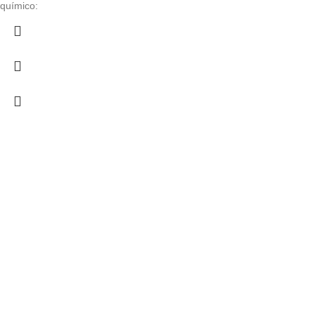
through
químico:
€ 217,05