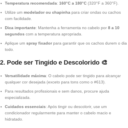
Temperatura recomendada
:
160°C a 180°C
(320°F a 360°F).
Utilize um
modelador ou chapinha
para criar ondas ou cachos
com facilidade.
Dica importante
: Mantenha a ferramenta no cabelo por
8 a 10
segundos
com a temperatura apropriada.
Aplique um
spray fixador
para garantir que os cachos durem o dia
todo.
2. Pode ser Tingido e Descolorido
🎨
Versatilidade máxima
: O cabelo pode ser tingido para alcançar
qualquer cor desejada (exceto para tons como o #613).
Para resultados profissionais e sem danos, procure ajuda
especializada.
Cuidados essenciais
: Após tingir ou descolorir, use um
condicionador regularmente para manter o cabelo macio e
hidratado.