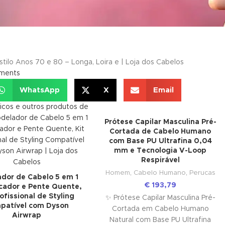
ments
WhatsApp
X
Email
Prótese Capilar Masculina Pré-
Cortada de Cabelo Humano
com Base PU Ultrafina 0,04
mm e Tecnologia V-Loop
Respirável
Homem
,
Cabelo Humano
,
Perucas
dor de Cabelo 5 em 1
€
193,79
cador e Pente Quente,
rofissional de Styling
✨ Prótese Capilar Masculina Pré-
patível com Dyson
Cortada em Cabelo Humano
Airwrap
Natural com Base PU Ultrafina