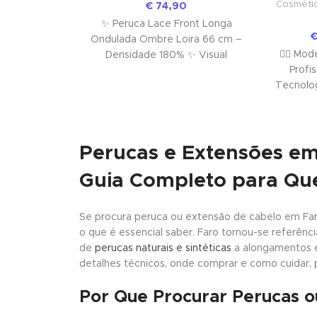
Cosmétic
€
74,90
✨ Peruca Lace Front Longa
Ondulada Ombre Loira 66 cm –
💇‍♀️ Mo
Densidade 180% ✨ Visual
Profi
Natural, Volume Intenso e
Tecnolog
Aplicação
com 
Perucas e Extensões em
Guia Completo para Qu
Se procura peruca ou extensão de cabelo em Faro
o que é essencial saber. Faro tornou-se referênc
de
perucas naturais e sintéticas
a alongamentos e
detalhes técnicos, onde comprar e como cuidar, p
Por Que Procurar Perucas 