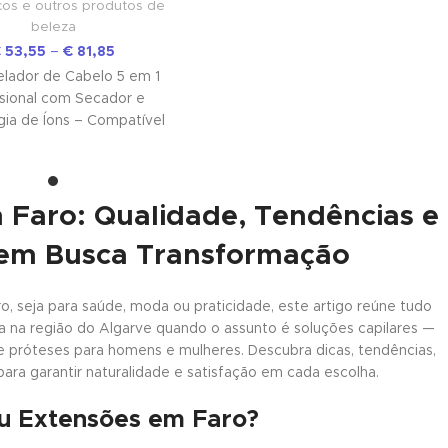
os e outros produtos de
0,04 mm e Tecnologia V-Loop
beleza
✨ 💎
€
53,55
–
€
81,85
delador de Cabelo 5 em 1
ssional com Secador e
ia de Íons – Compatível
Airwrap ✨ Secagem,
 Faro: Qualidade, Tendências e
em Busca Transformação
, seja para saúde, moda ou praticidade, este artigo reúne tudo
ia na região do Algarve quando o assunto é soluções capilares —
 próteses para homens e mulheres. Descubra dicas, tendências,
ara garantir naturalidade e satisfação em cada escolha.
ou Extensões em Faro?