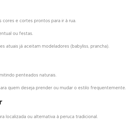
s cores e cortes prontos para ir à rua.
entual ou festas.
es atuais já aceitam modeladores (babyliss, prancha).
permitindo penteados naturais.
l para quem deseja prender ou mudar o estilo frequentemente.
r
 localizada ou alternativa à peruca tradicional.