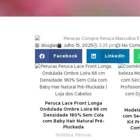
douglas
Julho 15, 2025
3:25 pm
No Com
Facebook
LinkedIn
Peruca Lace Front Longa
Ondulada Ombre Loira 66 cm
Modela
Densidade 180% Sem Cola
com Se
com Baby Hair Natural Pré-
Kit P
Pluckada
Com
Sintética
,
Perucas