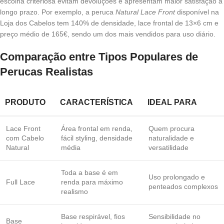
escolha criteriosa evitam devoluções e apresentam maior satisfação a
longo prazo. Por exemplo, a peruca
Natural Lace Front
disponível na
Loja dos Cabelos tem 140% de densidade, lace frontal de 13×6 cm e
preço médio de 165€, sendo um dos mais vendidos para uso diário.
Comparação entre Tipos Populares de
Perucas Realistas
PRODUTO
CARACTERÍSTICA
IDEAL PARA
Lace Front
Área frontal em renda,
Quem procura
com Cabelo
fácil styling, densidade
naturalidade e
Natural
média
versatilidade
Toda a base é em
Uso prolongado e
Full Lace
renda para máximo
penteados complexos
realismo
Base respirável, fios
Sensibilidade no
Base