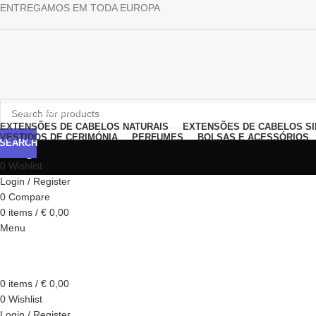
ENTREGAMOS EM TODA EUROPA
Browse Categories
EXTENSÕES DE CABELOS NATURAIS
EXTENSÕES DE CABELOS SI
VESTIDOS DE CERIMÓNIA
PERFUMES
BOLSAS E ACESSÓRIOS
SEARCH
Blog
0
Wishlist
Login / Register
0
Compare
0
items
/
€
0,00
Menu
0
items
/
€
0,00
0
Wishlist
Login / Register