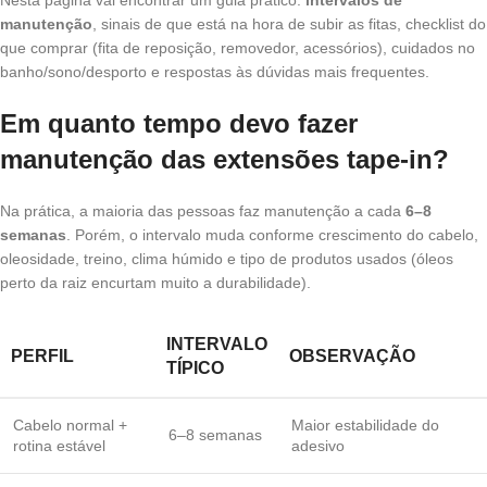
Nesta página vai encontrar um guia prático:
intervalos de
manutenção
, sinais de que está na hora de subir as fitas, checklist do
que comprar (fita de reposição, removedor, acessórios), cuidados no
banho/sono/desporto e respostas às dúvidas mais frequentes.
Em quanto tempo devo fazer
manutenção das extensões tape-in?
Na prática, a maioria das pessoas faz manutenção a cada
6–8
semanas
. Porém, o intervalo muda conforme crescimento do cabelo,
oleosidade, treino, clima húmido e tipo de produtos usados (óleos
perto da raiz encurtam muito a durabilidade).
INTERVALO
PERFIL
OBSERVAÇÃO
TÍPICO
Cabelo normal +
Maior estabilidade do
6–8 semanas
rotina estável
adesivo