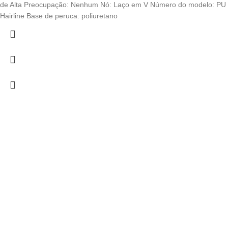
€ 17,62
de Alta Preocupação: Nenhum Nó: Laço em V Número do modelo: PU
through
Hairline Base de peruca: poliuretano
€ 17,78