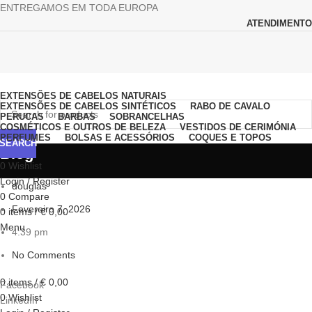
ENTREGAMOS EM TODA EUROPA
ATENDIMENTO
Browse Categories
EXTENSÕES DE CABELOS NATURAIS
EXTENSÕES DE CABELOS SINTÉTICOS
RABO DE CAVALO
PERUCAS
BARBAS
SOBRANCELHAS
COSMÉTICOS E OUTROS DE BELEZA
VESTIDOS DE CERIMÓNIA
PERFUMES
BOLSAS E ACESSÓRIOS
COQUES E TOPOS
SEARCH
Blog
0
Wishlist
Login / Register
douglas
0
Compare
Fevereiro 7, 2026
0
items
/
€
0,00
Menu
4:39 pm
No Comments
0
items
/
€
0,00
Facebook
0
Wishlist
LinkedIn