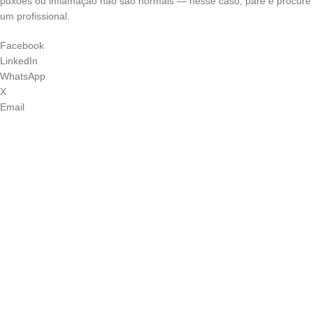
puxões ou inflamação não são normais — nesse caso, pare e procure
um profissional.
Facebook
LinkedIn
WhatsApp
X
Email