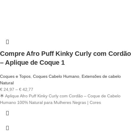
Compre Afro Puff Kinky Curly com Cordão
– Aplique de Coque 1
Coques e Topos
,
Coques Cabelo Humano
,
Extensões de cabelo
Natural
Price
€
24,97
–
€
42,77
range:
🌟 Aplique Afro Puff Kinky Curly com Cordão – Coque de Cabelo
€ 24,97
Humano 100% Natural para Mulheres Negras | Cores
through
€ 42,77