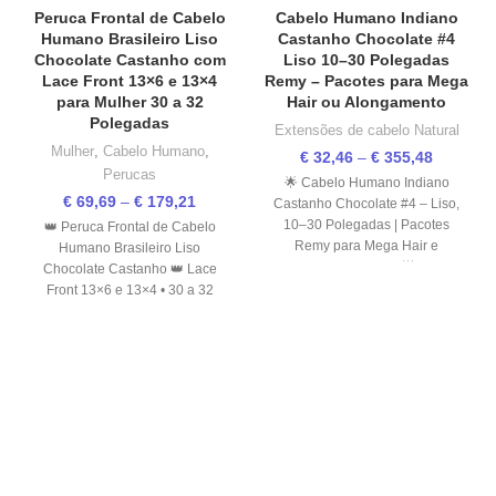
Peruca Frontal de Cabelo
Cabelo Humano Indiano
Humano Brasileiro Liso
Castanho Chocolate #4
Chocolate Castanho com
Liso 10–30 Polegadas
Lace Front 13×6 e 13×4
Remy – Pacotes para Mega
para Mulher 30 a 32
Hair ou Alongamento
Polegadas
Extensões de cabelo Natural
Mulher
,
Cabelo Humano
,
€
32,46
–
€
355,48
Perucas
🌟 Cabelo Humano Indiano
€
69,69
–
€
179,21
Castanho Chocolate #4 – Liso,
10–30 Polegadas | Pacotes
👑 Peruca Frontal de Cabelo
Remy para Mega Hair e
Humano Brasileiro Liso
Alongamento 🌟
Chocolate Castanho 👑 Lace
Front 13×6 e 13×4 • 30 a 32