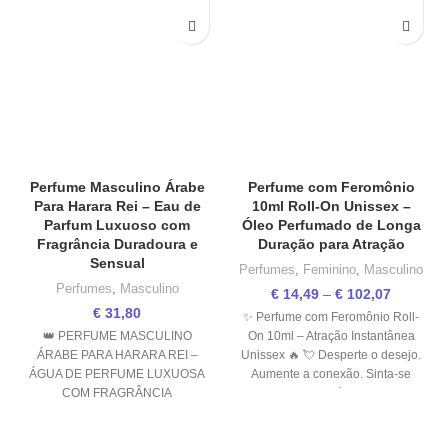
Perfume Masculino Árabe
Perfume com Feromônio
Para Harara Rei – Eau de
10ml Roll-On Unissex –
Parfum Luxuoso com
Óleo Perfumado de Longa
Fragrância Duradoura e
Duração para Atração
Sensual
Perfumes
,
Feminino
,
Masculino
Perfumes
,
Masculino
€
14,49
–
€
102,07
€
31,80
✨ Perfume com Feromônio Roll-
👑 PERFUME MASCULINO
On 10ml – Atração Instantânea
ÁRABE PARA HARARA REI –
Unissex 🔥 💘 Desperte o desejo.
ÁGUA DE PERFUME LUXUOSA
Aumente a conexão. Sinta-se
COM FRAGRÂNCIA
irresistível.
DURADOURA E SENSUAL 👑 ✨
O