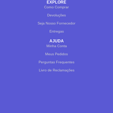
EXPLORE
Como Comprar
Devoluções
✕
✔ FINALIZAR
PT
EN
Seja Nosso Fornecedor
Entregas
Online agora
AJUDA
Minha Conta
Meus Pedidos
Perguntas Frequentes
Livro de Reclamações
Olá! Para começarmos, diz-me o teu nome
e email 😊
Nome
*
Email
*