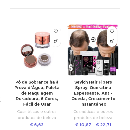
Pó de Sobrancelha à
Sevich Hair Fibers
E
Prova d’Água, Paleta
Spray: Queratina
H
de Maquiagem
Espessante, Anti-
–
Duradoura, 6 Cores,
Queda, Crescimento
Fácil de Usar
Instantâneo
Cosméticos e outros
Cosméticos e outros
produtos de beleza
produtos de beleza
€
6,63
€
10,87
–
€
22,71