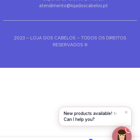
atendimento@lojadoscabelos.pt
Hello! To get started, please share your
name and email 😊
2023 – LOJA DOS CABELOS – TODOS OS DIREITOS
Name
RESERVADOS ®
Email
CONTINUE →
✕
New products available! ✨
Can I help you?
1