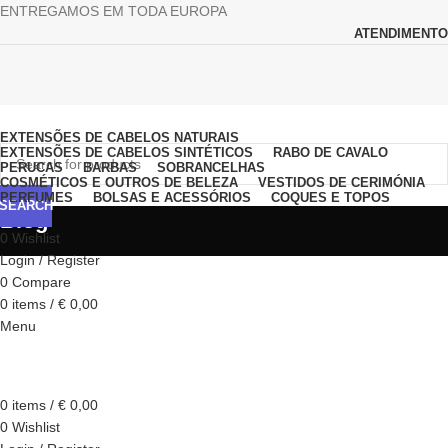
ENTREGAMOS EM TODA EUROPA
ATENDIMENTO
Browse Categories
EXTENSÕES DE CABELOS NATURAIS
EXTENSÕES DE CABELOS SINTÉTICOS
RABO DE CAVALO
PERUCAS
BARBAS
SOBRANCELHAS
COSMÉTICOS E OUTROS DE BELEZA
VESTIDOS DE CERIMÓNIA
PERFUMES
BOLSAS E ACESSÓRIOS
COQUES E TOPOS
SEARCH
Blog
0
Wishlist
Login / Register
0
Compare
0
items
/
€
0,00
Menu
0
items
/
€
0,00
0
Wishlist