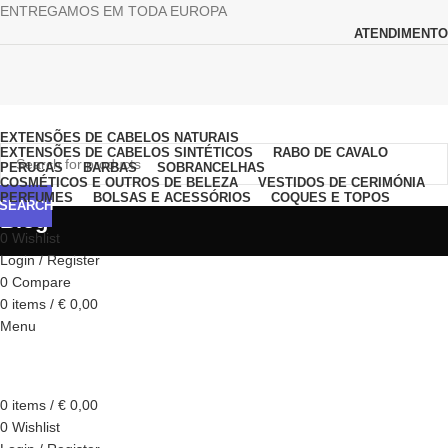
ENTREGAMOS EM TODA EUROPA
ATENDIMENTO
Browse Categories
EXTENSÕES DE CABELOS NATURAIS
EXTENSÕES DE CABELOS SINTÉTICOS
RABO DE CAVALO
PERUCAS
BARBAS
SOBRANCELHAS
COSMÉTICOS E OUTROS DE BELEZA
VESTIDOS DE CERIMÓNIA
PERFUMES
BOLSAS E ACESSÓRIOS
COQUES E TOPOS
SEARCH
Blog
0
Wishlist
Login / Register
0
Compare
0
items
/
€
0,00
Menu
0
items
/
€
0,00
0
Wishlist