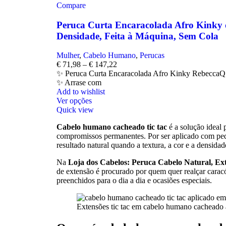
Compare
Peruca Curta Encaracolada Afro Kinky
Densidade, Feita à Máquina, Sem Cola
Mulher
,
Cabelo Humano
,
Perucas
€
71,98
–
€
147,22
✨ Peruca Curta Encaracolada Afro Kinky RebeccaQ
✨ Arrase com
Add to wishlist
Ver opções
Quick view
Cabelo humano cacheado tic tac
é a solução ideal
compromissos permanentes. Por ser aplicado com peq
resultado natural quando a textura, a cor e a densida
Na
Loja dos Cabelos: Peruca Cabelo Natural, Ext
de extensão é procurado por quem quer realçar carac
preenchidos para o dia a dia e ocasiões especiais.
Extensões tic tac em cabelo humano cacheado 