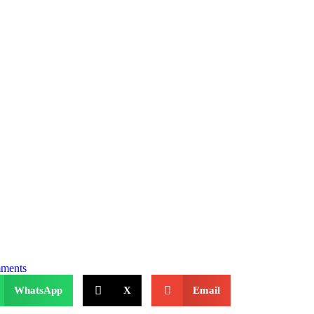
ments
WhatsApp
X
Email