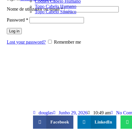
Coques Cabelo Humano
Topo Cabelo Humano
Nome de utilizador ou email
*
Topo Cabelo Sintético
Password
*
Log in
Lost your password?
Remember me
douglas
Junho 29, 2026
10:49 am
No Com
Facebook
LinkedIn