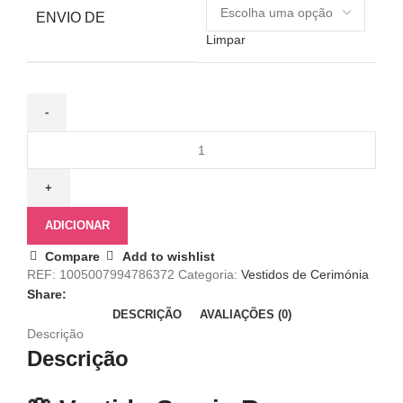
ENVIO DE
Limpar
Quantidade
de
Vestido
Sereia
Rosa
ADICIONAR
de
Compare
Add to wishlist
Festa
REF:
1005007994786372
Categoria:
Vestidos de Cerimónia
com
Share:
Flores
DESCRIÇÃO
AVALIAÇÕES (0)
3D,
Descrição
Fenda
Descrição
Lateral
e
Sem