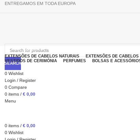
ENTREGAMOS EM TODA EUROPA
Browse Categories
EXTENSÕES DE CABELOS NATURAIS
EXTENSÕES DE CABELOS 
VESTIDOS DE CERIMÓNIA
PERFUMES
BOLSAS E ACESSÓRIO
SEARCH
0
Wishlist
Login / Register
0
Compare
0
items
/
€
0,00
Menu
Click to enlarge
0
items
/
€
0,00
0
Wishlist
Login / Register