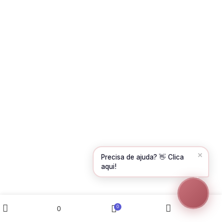
Olá! Para começarmos, diz-me o teu nome
e email 😊
Nome
*
Email
*
CONTINUAR →
✕
Precisa de ajuda? 👋 Clica
aqui!
0
0
Wishlist
Shop
My account
Cart