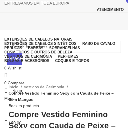
ENTREGAMOS EM TODA EUROPA
ATENDIMENTO
Browse Categories
EXTENSÕES DE CABELOS NATURAIS
EXTENSÕES DE CABELOS SINTÉTICOS
RABO DE CAVALO
PERUCAS
BARBAS
SOBRANCELHAS
COSMÉTICOS E OUTROS DE BELEZA
VESTIDOS DE CERIMÓNIA
PERFUMES
SEARCH
BOLSAS E ACESSÓRIOS
COQUES E TOPOS
0
Wishlist
Click to enlarge
0
Compare
Início
Vestidos de Cerimónia
$
0.00
Compre Vestido Feminino Sexy com Cauda de Peixe –
Menu
Sem Mangas
Back to products
Compre Vestido Feminino
/
$
0.00
Sexy com Cauda de Peixe –