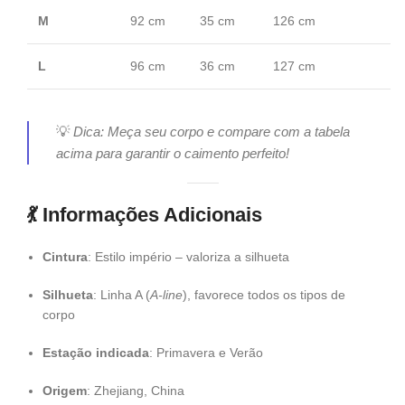
M
92 cm
35 cm
126 cm
L
96 cm
36 cm
127 cm
💡
Dica: Meça seu corpo e compare com a tabela
acima para garantir o caimento perfeito!
💃
Informações Adicionais
Cintura
: Estilo império – valoriza a silhueta
Silhueta
: Linha A (
A-line
), favorece todos os tipos de
corpo
Estação indicada
: Primavera e Verão
Origem
: Zhejiang, China