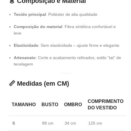
👗
Composição e Material
Tecido principal
: Poliéster de alta qualidade
Composição do material
: Fibra sintética confortável e
leve
Elasticidade
: Sem elasticidade – ajuste firme e elegante
Artesanato
: Corte e acabamento refinados, estilo “tat” de
tecelagem
📏
Medidas (em CM)
COMPRIMENTO
TAMANHO
BUSTO
OMBRO
DO VESTIDO
S
88 cm
34 cm
125 cm