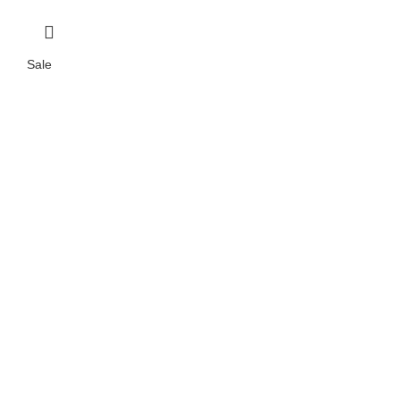
Sale
✕
✔ FINALIZAR
PT
EN
Online agora