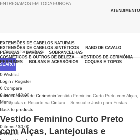
ENTREGAMOS EM TODA EUROPA
ATENDIMENTO
Browse Categories
EXTENSÕES DE CABELOS NATURAIS
EXTENSÕES DE CABELOS SINTÉTICOS
RABO DE CAVALO
PERUCAS
BARBAS
SOBRANCELHAS
COSMÉTICOS E OUTROS DE BELEZA
VESTIDOS DE CERIMÓNIA
PERFUMES
BOLSAS E ACESSÓRIOS
COQUES E TOPOS
SEARCH
0
Wishlist
Login / Register
0
Compare
Click to enlarge
0
items
/
$
0.00
Início
Vestidos de Cerimónia
Vestido Feminino Curto Preto com Alças,
Menu
Lantejoulas e Recorte na Cintura – Sensual e Justo para Festas
Back to products
Vestido Feminino Curto Preto
0
items
/
$
0.00
com Alças, Lantejoulas e
0
Wishlist