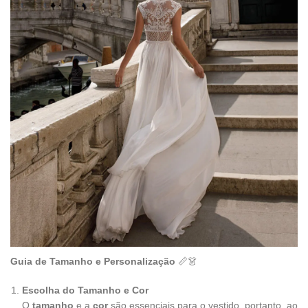
Guia de Tamanho e Personalização
📏👗
Escolha do Tamanho e Cor
O
tamanho
e a
cor
são essenciais para o vestido, portanto, ao