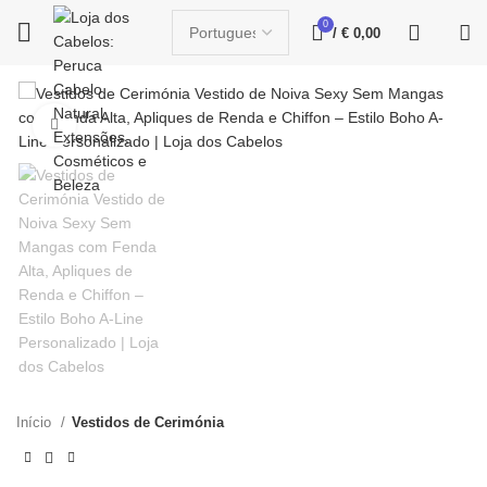
0
/
€
0,00
Click to enlarge
Início
Vestidos de Cerimónia