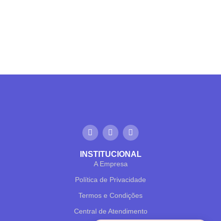
Online now
Hello! To get started, please share your
name and email 😊
Name
Email
INSTITUCIONAL
A Empresa
Política de Privacidade
CONTINUE →
Termos e Condições
Central de Atendimento