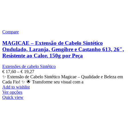
Compare
MAGICAE – Extensão de Cabelo Sintético
Ondulado, Laranja, Gengibre e Castanho 613, 26″,
Resistente ao Calor, 150g por Peça
Extensões de cabelo Sintético
€
17,60
–
€
19,27
✨ Extensão de Cabelo Sintético Magicae – Qualidade e Beleza em
Cada Fio! ✨ 🌟 Transforme seu visual com a
Add to wishlist
Ver opções
Quick view