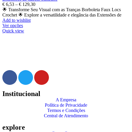
€
6,53
–
€
129,30
🌟 Transforme Seu Visual com as Tranças Borboleta Faux Locs
Crochet 🌟 Explore a versatilidade e elegância das Extensões de
Add to wishlist
Ver opções
Quick view
✕
✔ Finalizar
PT
EN
Online agora
Institucional
A Empresa
Política de Privacidade
Termos e Condições
Central de Atendimento
explore