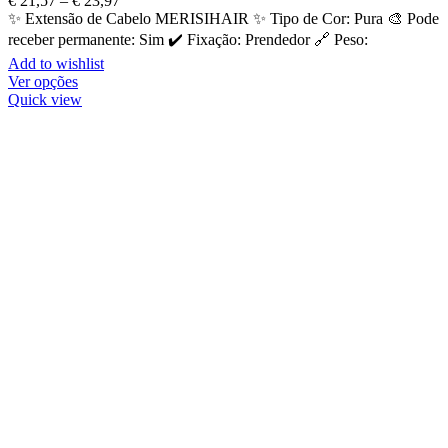
€
21,57
–
€
23,97
✨ Extensão de Cabelo MERISIHAIR ✨ Tipo de Cor: Pura 🎨 Pode
receber permanente: Sim ✔️ Fixação: Prendedor 🔗 Peso:
Add to wishlist
Ver opções
Quick view