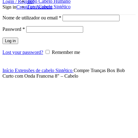
Topo Cabelo Humano
Login / Register
Topo Cabelo Sintético
Sign in
Create an Account
Nome de utilizador ou email
*
Password
*
Log in
Lost your password?
Remember me
Click to enlarge
Início
Extensões de cabelo Sintético
Compre Tranças Box Bob
Curto com Onda Francesa 8″ – Cabelo