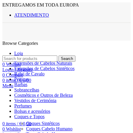
ENTREGAMOS EM TODA EUROPA
ATENDIMENTO
Browse Categories
Loja
Search
Extensões de Cabelos Naturais
0
Wishlist
Extensões de Cabelos Sintéticos
Login / Register
Rabo de Cavalo
0
Compare
Perucas
0
items
/
€
0,00
Barbas
Menu
Sobrancelhas
Cosméticos e Outros de Beleza
Vestidos de Cerimónia
Perfumes
Bolsas e acessórios
Coques e Topos
Coques Sintéticos
0
items
/
€
0,00
Coques Cabelo Humano
0
Wishlist