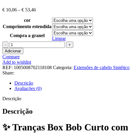
€
10,06
–
€
53,46
cor
Comprimento estendida
Compra a granel
Limpar
Adicionar
Compare
Add to wishlist
REF:
1005008702118108
Categoria:
Extensões de cabelo Sintético
Share:
Descrição
Avaliações (0)
Descrição
Descrição
✨ Tranças Box Bob Curto com