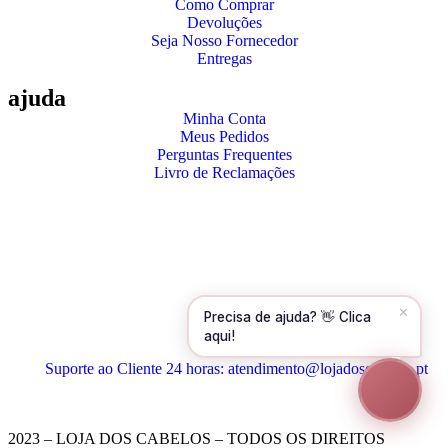
Como Comprar
Devoluções
Olá! Para começarmos, diz-me o teu nome
Seja Nosso Fornecedor
e email 😊
Entregas
Nome
*
ajuda
Minha Conta
Meus Pedidos
Perguntas Frequentes
Email
*
Livro de Reclamações
Continuar →
✕
Precisa de ajuda? 👋 Clica
aqui!
Suporte ao Cliente 24 horas: atendimento@lojadoscabelos.pt
2023 – LOJA DOS CABELOS – TODOS OS DIREITOS