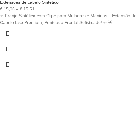
Extensões de cabelo Sintético
Price
€
15,06
–
€
15,51
range:
✨ Franja Sintética com Clipe para Mulheres e Meninas – Extensão de
€ 15,06
Cabelo Liso Premium, Penteado Frontal Sofisticado! ✨ 🌟
through
€ 15,51