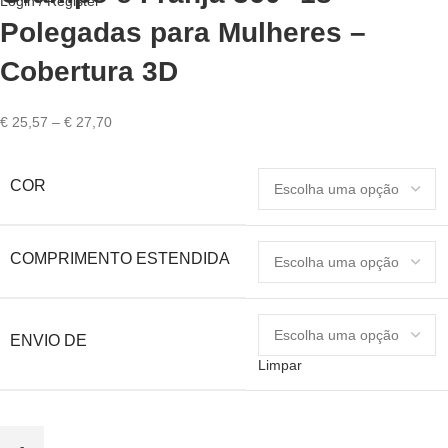
Login / Register
Polegadas para Mulheres –
Cobertura 3D
Price
€
25,57
–
€
27,70
range:
€ 25,57
COR
through
€ 27,70
COMPRIMENTO ESTENDIDA
ENVIO DE
Limpar