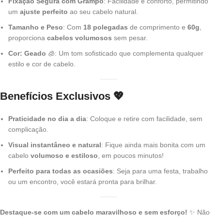
Fixação Segura com Grampo
: Facilidade e conforto, permitindo
um
ajuste perfeito
ao seu cabelo natural.
Tamanho e Peso
: Com
18 polegadas
de comprimento e
60g
,
proporciona
cabelos volumosos
sem pesar.
Cor: Geado
🧊: Um tom sofisticado que complementa qualquer
estilo e cor de cabelo.
Benefícios Exclusivos
💖
Praticidade no dia a dia
: Coloque e retire com facilidade, sem
complicação.
Visual instantâneo e natural
: Fique ainda mais bonita com um
cabelo
volumoso e estiloso
, em poucos minutos!
Perfeito para todas as ocasiões
: Seja para uma festa, trabalho
ou um encontro, você estará pronta para brilhar.
Destaque-se com um cabelo maravilhoso e sem esforço!
✨ Não