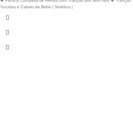
🖤 Peruca Completa de Renda com Tranças Box sem Nós 🖤 Tranças
Torcidas e Cabelo de Bebê | Sintética |