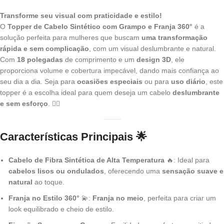
Transforme seu visual com praticidade e estilo!
O
Topper de Cabelo Sintético com Grampo e Franja 360°
é a
solução perfeita para mulheres que buscam
uma transformação
rápida e sem complicação
, com um visual deslumbrante e natural.
Com
18 polegadas
de comprimento e um
design 3D
, ele
proporciona volume e cobertura impecável, dando mais confiança ao
seu dia a dia. Seja para
ocasiões especiais
ou para
uso diário
, este
topper é a escolha ideal para quem deseja um cabelo
deslumbrante
e sem esforço
. 💁‍♀️
Características Principais
🌟
Cabelo de Fibra Sintética de Alta Temperatura
🔥: Ideal para
cabelos lisos ou ondulados
, oferecendo uma
sensação suave e
natural
ao toque.
Franja no Estilo 360°
💫:
Franja no meio
, perfeita para criar um
look equilibrado e cheio de estilo.