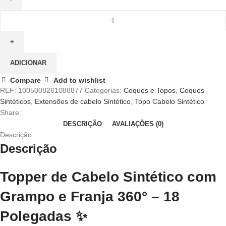
Quantidade
de
Topper
de
Cabelo
ADICIONAR
Sintético
Compare
Add to wishlist
com
REF:
1005008261088877
Categorias:
Coques e Topos
,
Coques
Grampo
Sintéticos
,
Extensões de cabelo Sintético
,
Topo Cabelo Sintético
e
Share:
Franja
DESCRIÇÃO
AVALIAÇÕES (0)
360°
Descrição
18
Descrição
Polegadas
para
Mulheres
Topper de Cabelo Sintético com
-
Cobertura
Grampo e Franja 360° – 18
3D
Polegadas
✨