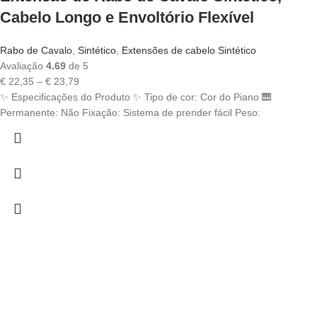
Cabelo Longo e Envoltório Flexível
Rabo de Cavalo
,
Sintético
,
Extensões de cabelo Sintético
Avaliação
4.69
de 5
Price
€
22,35
–
€
23,79
range:
✨ Especificações do Produto ✨ Tipo de cor: Cor do Piano 🎹
€ 22,35
Permanente: Não Fixação: Sistema de prender fácil Peso:
through
€ 23,79