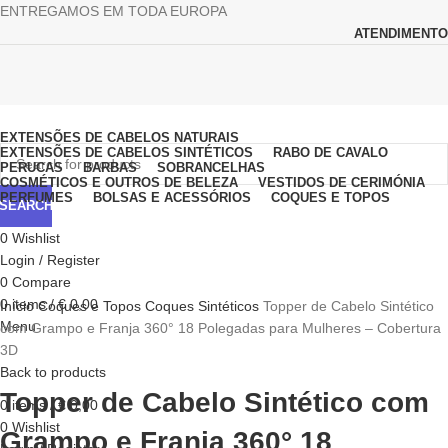
ENTREGAMOS EM TODA EUROPA
ATENDIMENTO
Browse Categories
EXTENSÕES DE CABELOS NATURAIS
EXTENSÕES DE CABELOS SINTÉTICOS
RABO DE CAVALO
PERUCAS
BARBAS
SOBRANCELHAS
COSMÉTICOS E OUTROS DE BELEZA
VESTIDOS DE CERIMÓNIA
PERFUMES
BOLSAS E ACESSÓRIOS
COQUES E TOPOS
SEARCH
0
Wishlist
Login / Register
0
Compare
Click to enlarge
0
items
/
€
0,00
Início
Coques e Topos
Coques Sintéticos
Topper de Cabelo Sintético
Menu
com Grampo e Franja 360° 18 Polegadas para Mulheres – Cobertura
3D
Back to products
Topper de Cabelo Sintético com
0
items
/
€
0,00
0
Wishlist
Grampo e Franja 360° 18