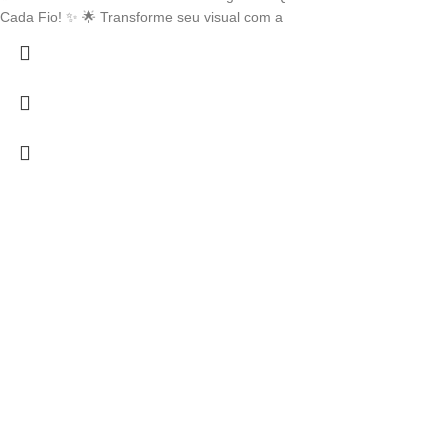
€ 17,60
Cada Fio! ✨ 🌟 Transforme seu visual com a
through
€ 19,27