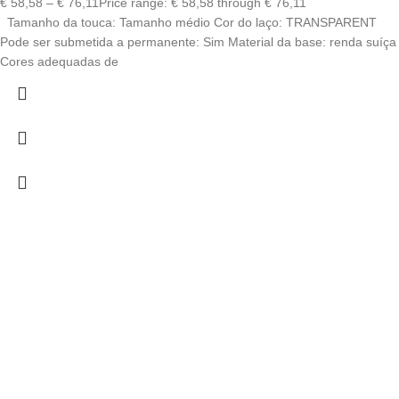
€
58,58
–
€
76,11
Price range: € 58,58 through € 76,11
Tamanho da touca: Tamanho médio Cor do laço: TRANSPARENT
Pode ser submetida a permanente: Sim Material da base: renda suíça
Cores adequadas de