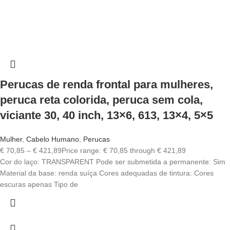
Perucas de renda frontal para mulheres,
peruca reta colorida, peruca sem cola,
viciante 30, 40 inch, 13×6, 613, 13×4, 5×5
Mulher
,
Cabelo Humano
,
Perucas
€
70,85
–
€
421,89
Price range: € 70,85 through € 421,89
Cor do laço: TRANSPARENT Pode ser submetida a permanente: Sim
Material da base: renda suíça Cores adequadas de tintura: Cores
escuras apenas Tipo de