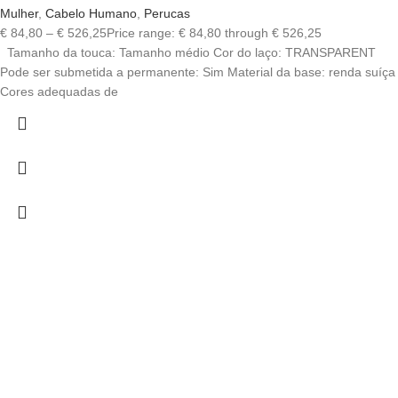
Mulher
,
Cabelo Humano
,
Perucas
€
84,80
–
€
526,25
Price range: € 84,80 through € 526,25
Tamanho da touca: Tamanho médio Cor do laço: TRANSPARENT
Pode ser submetida a permanente: Sim Material da base: renda suíça
Cores adequadas de