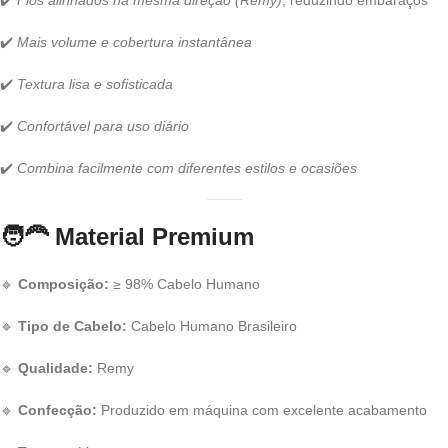
✔️
Fios alinhados na mesma direção (Remy)
, reduzindo embaraços
✔️
Mais volume e cobertura instantânea
✔️
Textura lisa e sofisticada
✔️
Confortável para uso diário
✔️
Combina facilmente com diferentes estilos e ocasiões
🧑‍🦰
Material Premium
🔹
Composição:
≥ 98% Cabelo Humano
🔹
Tipo de Cabelo:
Cabelo Humano Brasileiro
🔹
Qualidade:
Remy
🔹
Confecção:
Produzido em máquina com excelente acabamento