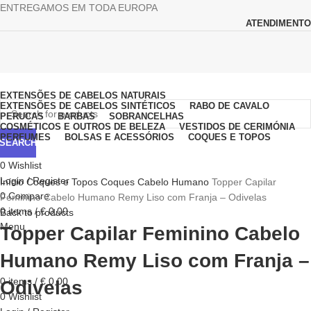
ENTREGAMOS EM TODA EUROPA
ATENDIMENTO
Browse Categories
EXTENSÕES DE CABELOS NATURAIS
EXTENSÕES DE CABELOS SINTÉTICOS
RABO DE CAVALO
PERUCAS
BARBAS
SOBRANCELHAS
COSMÉTICOS E OUTROS DE BELEZA
VESTIDOS DE CERIMÓNIA
PERFUMES
BOLSAS E ACESSÓRIOS
COQUES E TOPOS
SEARCH
0
Wishlist
Click to enlarge
Login / Register
Início
Coques e Topos
Coques Cabelo Humano
Topper Capilar
0
Compare
Feminino Cabelo Humano Remy Liso com Franja – Odivelas
0
items
/
€
0,00
Back to products
Menu
Topper Capilar Feminino Cabelo
Humano Remy Liso com Franja –
0
items
/
€
0,00
Odivelas
0
Wishlist