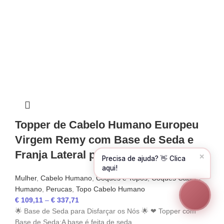
Olá! Para começarmos, diz-me o teu nome
e email 😊
Nome
*
Email
*
CONTINUAR →
Topper de Cabelo Humano Europeu
Virgem Remy com Base de Seda e
Franja Lateral para Mulheres
✕
Precisa de ajuda? 👋 Clica
aqui!
Mulher
,
Cabelo Humano
,
Coques e Topos
,
Coques Cabelo
Humano
,
Perucas
,
Topo Cabelo Humano
€
109,11
–
€
337,71
🌟 Base de Seda para Disfarçar os Nós 🌟 ❤ Topper com
Base de Seda:A base é feita de seda,