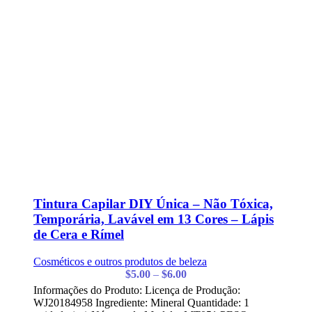
Tintura Capilar DIY Única – Não Tóxica,
Temporária, Lavável em 13 Cores – Lápis
de Cera e Rímel
Cosméticos e outros produtos de beleza
$
5.00
–
$
6.00
Informações do Produto: Licença de Produção:
WJ20184958 Ingrediente: Mineral Quantidade: 1