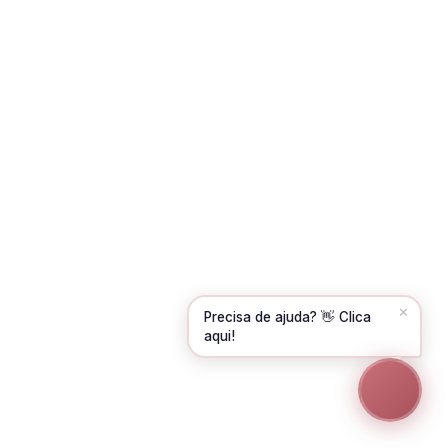
Olá! Para começarmos, diz-me o teu nome
e email 😊
Nome
*
Email
*
Continuar →
✕
Precisa de ajuda? 👋 Clica
aqui!