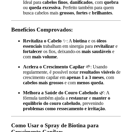
Ideal para
cabelos finos
,
danificados
, com
quebra
ou
queda excessiva
. Perfeito também para quem
busca cabelos mais
grossos
,
fortes
e
brilhantes
.
Benefícios Comprovados:
Revitaliza o Cabelo
✨: A
biotina
e os
óleos
essenciais
trabalham em sinergia para
revitalizar
e
fortalecer
os fios, deixando-os
mais saudáveis
e
com
mais volume
.
Acelera o Crescimento Capilar
🌱: Usando
regularmente, é possível notar
resultados visíveis
de
crescimento capilar em
apenas 1 a 3 meses
, com
cabelos mais grossos
e com
menos queda
.
Melhora a Saúde do Couro Cabeludo
🌿: A
fórmula também ajuda a
restaurar
e
manter o
equilíbrio do couro cabeludo
, prevenindo
problemas como ressecamento e irritação
.
Como Usar o Spray de Biotina para
Crescimento Capilar: