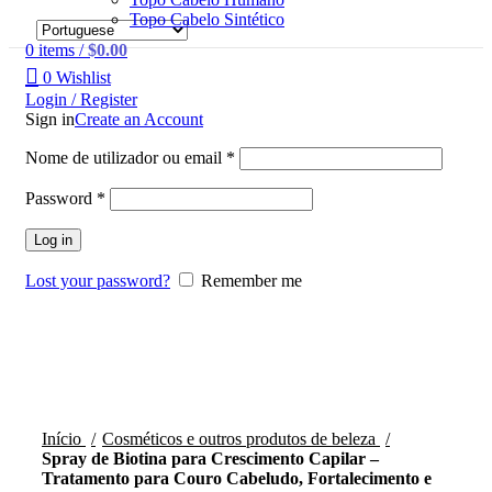
Topo Cabelo Sintético
0
items
/
$
0.00
0
Wishlist
Login / Register
Sign in
Create an Account
Nome de utilizador ou email
*
Password
*
Log in
Lost your password?
Remember me
Click to enlarge
Início
Cosméticos e outros produtos de beleza
Spray de Biotina para Crescimento Capilar –
Tratamento para Couro Cabeludo, Fortalecimento e