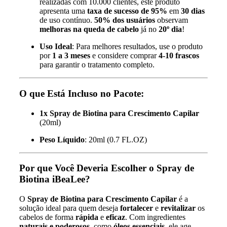
realizadas com 10.000 clientes, este produto
apresenta uma
taxa de sucesso de 95%
em
30 dias
de uso contínuo.
50% dos usuários
observam
melhoras na queda de cabelo
já no
20º dia
!
Uso Ideal
: Para melhores resultados, use o produto
por
1 a 3 meses
e considere comprar
4-10 frascos
para garantir o tratamento completo.
O que Está Incluso no Pacote:
1x Spray de Biotina para Crescimento Capilar
(20ml)
Peso Líquido
: 20ml (0.7 FL.OZ)
Por que Você Deveria Escolher o Spray de
Biotina iBeaLee?
O
Spray de Biotina para Crescimento Capilar
é a
solução ideal para quem deseja
fortalecer
e
revitalizar
os
cabelos de forma
rápida
e
eficaz
. Com ingredientes
naturais e poderosos
, como
óleos essenciais
, ele age