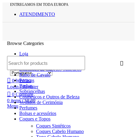
ENTREGAMOS EM TODA EUROPA
ATENDIMENTO
Browse Categories
Loja
Extensões de Cabelos Naturais
Extensões de Cabelos Sintéticos
Rabo de Cavalo
Perucas
0
Wishlist
Barbas
Login / Register
Sobrancelhas
0
Compare
Cosméticos e Outros de Beleza
0
items
/
$
0.00
Vestidos de Cerimónia
Menu
Perfumes
Bolsas e acessórios
Coques e Topos
Coques Sintéticos
Coques Cabelo Humano
Topo Cabelo Humano