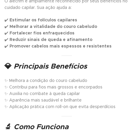
O alecrim é amplamente reconhecido por seus benefícios no
cuidado capilar. Sua ação ajuda a:
✔️
Estimular os folículos capilares
✔️
Melhorar a vitalidade do couro cabeludo
✔️
Fortalecer fios enfraquecidos
✔️
Reduzir sinais de queda e afinamento
✔️
Promover cabelos mais espessos e resistentes
💎
Principais Benefícios
✨ Melhora a condição do couro cabeludo
✨ Contribui para fios mais grossos e encorpados
✨ Auxilia no combate à queda capilar
✨ Aparência mais saudável e brilhante
✨ Aplicação prática com roll-on que evita desperdícios
🔬
Como Funciona