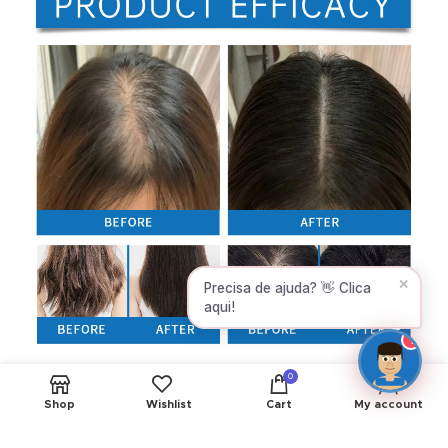
name and email 😊
Name
Email
CONTINUE →
✕
New products available! ✨
Can I help you?
1
0
Shop
Wishlist
Cart
My account
Ver todos os produtos de Cosméticos e outros produtos de
beleza