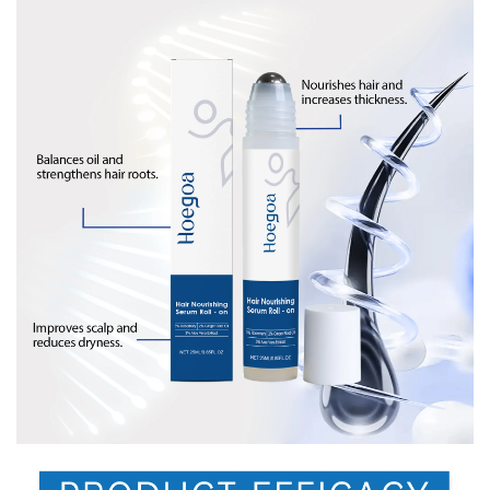
✕
END CONVERSATION
PT
EN
Miguel Costa
Online now
Hello! To get started, please share your