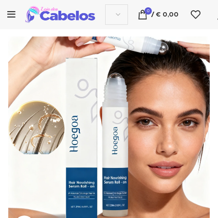
0
/
€
0,00