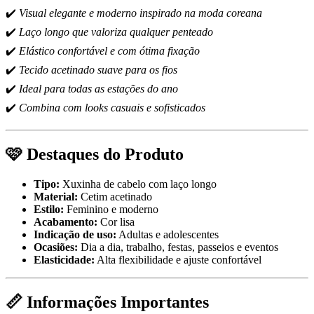
✔️
Visual elegante e moderno inspirado na moda coreana
✔️
Laço longo que valoriza qualquer penteado
✔️
Elástico confortável e com ótima fixação
✔️
Tecido acetinado suave para os fios
✔️
Ideal para todas as estações do ano
✔️
Combina com looks casuais e sofisticados
🩷
Destaques do Produto
Tipo:
Xuxinha de cabelo com laço longo
Material:
Cetim acetinado
Estilo:
Feminino e moderno
Acabamento:
Cor lisa
Indicação de uso:
Adultas e adolescentes
Ocasiões:
Dia a dia, trabalho, festas, passeios e eventos
Elasticidade:
Alta flexibilidade e ajuste confortável
📏
Informações Importantes