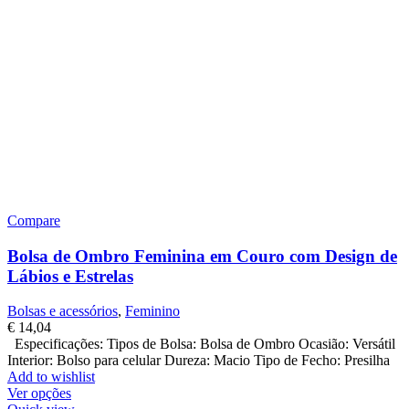
Compare
Bolsa de Ombro Feminina em Couro com Design de
Lábios e Estrelas
Bolsas e acessórios
,
Feminino
€
14,04
Especificações: Tipos de Bolsa: Bolsa de Ombro Ocasião: Versátil
Interior: Bolso para celular Dureza: Macio Tipo de Fecho: Presilha
Add to wishlist
Ver opções