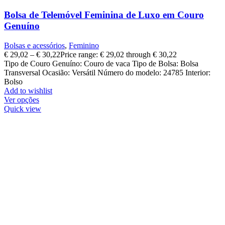
Bolsa de Telemóvel Feminina de Luxo em Couro
Genuíno
Bolsas e acessórios
,
Feminino
€
29,02
–
€
30,22
Price range: € 29,02 through € 30,22
Tipo de Couro Genuíno: Couro de vaca Tipo de Bolsa: Bolsa
Transversal Ocasião: Versátil Número do modelo: 24785 Interior:
Bolso
Add to wishlist
Ver opções
Quick view