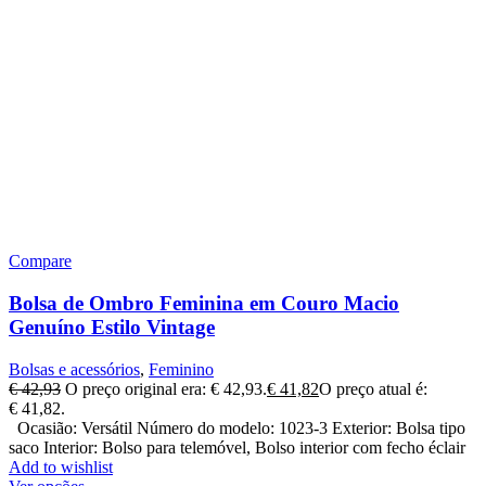
Compare
Bolsa de Ombro Feminina em Couro Macio
Genuíno Estilo Vintage
Bolsas e acessórios
,
Feminino
€
42,93
O preço original era: € 42,93.
€
41,82
O preço atual é:
€ 41,82.
Ocasião: Versátil Número do modelo: 1023-3 Exterior: Bolsa tipo
saco Interior: Bolso para telemóvel, Bolso interior com fecho éclair
Add to wishlist