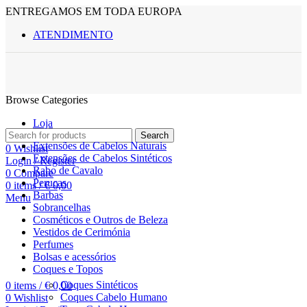
ENTREGAMOS EM TODA EUROPA
ATENDIMENTO
Browse Categories
Loja
Search
Extensões de Cabelos Naturais
0
Wishlist
Extensões de Cabelos Sintéticos
Login / Register
Rabo de Cavalo
0
Compare
Perucas
0
items
/
€
0,00
Barbas
Menu
Sobrancelhas
Cosméticos e Outros de Beleza
Vestidos de Cerimónia
Perfumes
Bolsas e acessórios
Coques e Topos
Coques Sintéticos
0
items
/
€
0,00
Coques Cabelo Humano
0
Wishlist