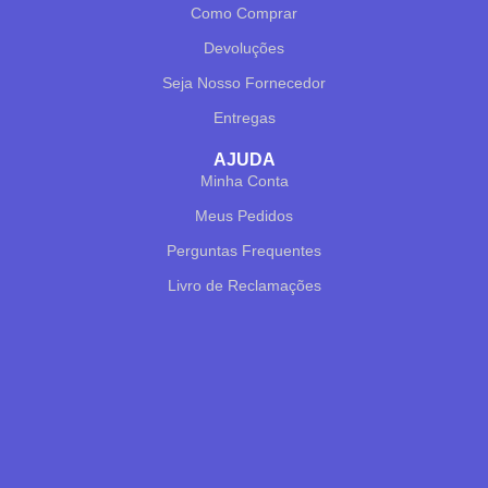
Como Comprar
Devoluções
Seja Nosso Fornecedor
Entregas
AJUDA
Minha Conta
✕
✔ FINALIZAR
PT
EN
Meus Pedidos
Online agora
Perguntas Frequentes
Livro de Reclamações
Olá! Para começarmos, diz-me o teu nome
e email 😊