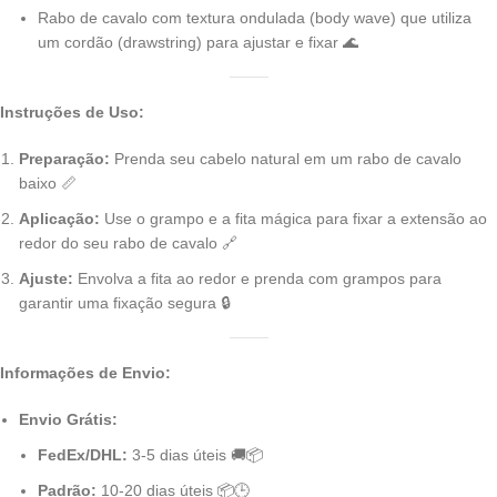
Rabo de cavalo com textura ondulada (body wave) que utiliza
um cordão (drawstring) para ajustar e fixar 🌊
Instruções de Uso:
Preparação:
Prenda seu cabelo natural em um rabo de cavalo
baixo 📏
Aplicação:
Use o grampo e a fita mágica para fixar a extensão ao
redor do seu rabo de cavalo 🔗
Ajuste:
Envolva a fita ao redor e prenda com grampos para
garantir uma fixação segura 🔒
Informações de Envio:
Envio Grátis:
FedEx/DHL:
3-5 dias úteis 🚚📦
Padrão:
10-20 dias úteis 📦🕒