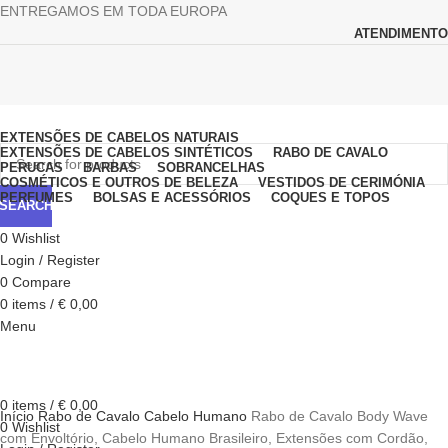
ENTREGAMOS EM TODA EUROPA
ATENDIMENTO
Browse Categories
EXTENSÕES DE CABELOS NATURAIS
EXTENSÕES DE CABELOS SINTÉTICOS
RABO DE CAVALO
PERUCAS
BARBAS
SOBRANCELHAS
COSMÉTICOS E OUTROS DE BELEZA
VESTIDOS DE CERIMÓNIA
PERFUMES
BOLSAS E ACESSÓRIOS
COQUES E TOPOS
SEARCH
0
Wishlist
Login / Register
0
Compare
0
items
/
€
0,00
Menu
Click to enlarge
0
items
/
€
0,00
Início
Rabo de Cavalo
Cabelo Humano
Rabo de Cavalo Body Wave
0
Wishlist
com Envoltório, Cabelo Humano Brasileiro, Extensões com Cordão,