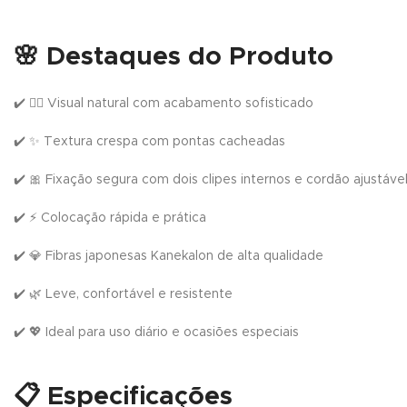
🌸
Destaques do Produto
✔️ 💁‍♀️ Visual natural com acabamento sofisticado
✔️ ✨ Textura crespa com pontas cacheadas
✔️ 🎀 Fixação segura com dois clipes internos e cordão ajustáve
✔️ ⚡ Colocação rápida e prática
✔️ 💎 Fibras japonesas Kanekalon de alta qualidade
✔️ 🌿 Leve, confortável e resistente
✔️ 💖 Ideal para uso diário e ocasiões especiais
📋
Especificações