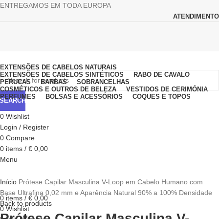
ENTREGAMOS EM TODA EUROPA
ATENDIMENTO
Browse Categories
EXTENSÕES DE CABELOS NATURAIS
EXTENSÕES DE CABELOS SINTÉTICOS
RABO DE CAVALO
PERUCAS
BARBAS
SOBRANCELHAS
COSMÉTICOS E OUTROS DE BELEZA
VESTIDOS DE CERIMÓNIA
PERFUMES
BOLSAS E ACESSÓRIOS
COQUES E TOPOS
SEARCH
0
Wishlist
Login / Register
0
Compare
0
items
/
€
0,00
Menu
Click to enlarge
Início
Prótese Capilar Masculina V-Loop em Cabelo Humano com
Base Ultrafina 0,02 mm e Aparência Natural 90% a 100% Densidade
0
items
/
€
0,00
Back to products
0
Wishlist
Prótese Capilar Masculina V-