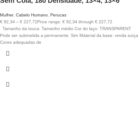
Sem Cola, 180 Densidade, 13×4, 13×6
Mulher
,
Cabelo Humano
,
Perucas
€
92,34
–
€
227,72
Price range: € 92,34 through € 227,72
Tamanho da touca: Tamanho médio Cor do laço: TRANSPARENT
Pode ser submetida a permanente: Sim Material da base: renda suíça
Cores adequadas de