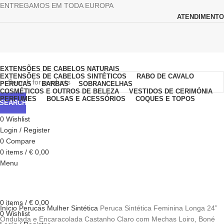
ENTREGAMOS EM TODA EUROPA
ATENDIMENTO
Browse Categories
EXTENSÕES DE CABELOS NATURAIS
EXTENSÕES DE CABELOS SINTÉTICOS
RABO DE CAVALO
PERUCAS
BARBAS
SOBRANCELHAS
COSMÉTICOS E OUTROS DE BELEZA
VESTIDOS DE CERIMÓNIA
PERFUMES
BOLSAS E ACESSÓRIOS
COQUES E TOPOS
SEARCH
0
Wishlist
Login / Register
0
Compare
0
items
/
€
0,00
Menu
Click to enlarge
0
items
/
€
0,00
Início
Perucas
Mulher
Sintética
Peruca Sintética Feminina Longa 24”
0
Wishlist
Ondulada e Encaracolada Castanho Claro com Mechas Loiro, Boné