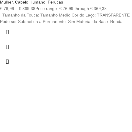
Mulher
,
Cabelo Humano
,
Perucas
€
76,99
–
€
369,38
Price range: € 76,99 through € 369,38
Tamanho da Touca: Tamanho Médio Cor do Laço: TRANSPARENTE
Pode ser Submetida a Permanente: Sim Material da Base: Renda