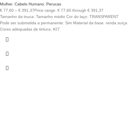
Mulher
,
Cabelo Humano
,
Perucas
€
77,60
–
€
391,37
Price range: € 77,60 through € 391,37
Tamanho da touca: Tamanho médio Cor do laço: TRANSPARENT
Pode ser submetida a permanente: Sim Material da base: renda suíça
Cores adequadas de tintura: #27