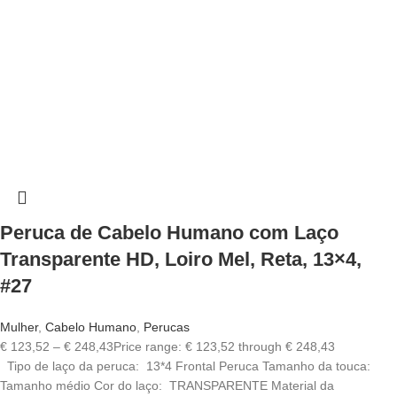
Peruca de Cabelo Humano com Laço
Transparente HD, Loiro Mel, Reta, 13×4,
#27
Mulher
,
Cabelo Humano
,
Perucas
€
123,52
–
€
248,43
Price range: € 123,52 through € 248,43
Tipo de laço da peruca: 13*4 Frontal Peruca Tamanho da touca:
Tamanho médio Cor do laço: TRANSPARENTE Material da