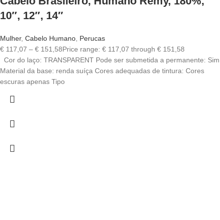
Cabelo Brasileiro, Humano Remy, 180%,
10″, 12″, 14″
Mulher
,
Cabelo Humano
,
Perucas
€
117,07
–
€
151,58
Price range: € 117,07 through € 151,58
Cor do laço: TRANSPARENT Pode ser submetida a permanente: Sim
Material da base: renda suíça Cores adequadas de tintura: Cores
escuras apenas Tipo