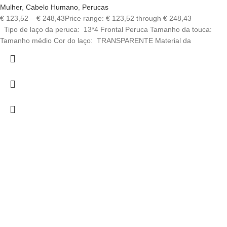
Mulher
,
Cabelo Humano
,
Perucas
€
123,52
–
€
248,43
Price range: € 123,52 through € 248,43
Tipo de laço da peruca: 13*4 Frontal Peruca Tamanho da touca:
Tamanho médio Cor do laço: TRANSPARENTE Material da