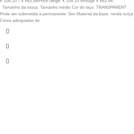
€
108,10
–
€
662,66
Price range: € 108,10 through € 662,66
Tamanho da touca: Tamanho médio Cor do laço: TRANSPARENT
Pode ser submetida a permanente: Sim Material da base: renda suíça
Cores adequadas de