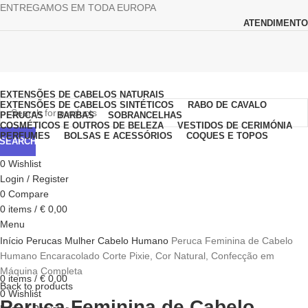
ENTREGAMOS EM TODA EUROPA
ATENDIMENTO
Browse Categories
EXTENSÕES DE CABELOS NATURAIS
EXTENSÕES DE CABELOS SINTÉTICOS
RABO DE CAVALO
PERUCAS
BARBAS
SOBRANCELHAS
COSMÉTICOS E OUTROS DE BELEZA
VESTIDOS DE CERIMÓNIA
PERFUMES
BOLSAS E ACESSÓRIOS
COQUES E TOPOS
SEARCH
0
Wishlist
Login / Register
0
Compare
0
items
/
€
0,00
Menu
Click to enlarge
Início
Perucas
Mulher
Cabelo Humano
Peruca Feminina de Cabelo
Humano Encaracolado Corte Pixie, Cor Natural, Confecção em
Máquina Completa
0
items
/
€
0,00
Back to products
0
Wishlist
Peruca Feminina de Cabelo