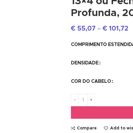
13×4 ou Fec
Profunda, 2
€
55,07
–
€
101,72
COMPRIMENTO ESTENDID
DENSIDADE
COR DO CABELO
Compare
Add to wis