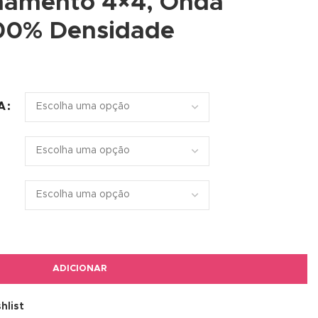
hamento 4×4, Onda
00% Densidade
A
ADICIONAR
hlist