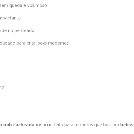
l, sem queda e volumoso
impactante
idade no penteado
anqueado para criar looks modernos
no
a bob cacheada de luxo
, feita para mulheres que buscam
beleza