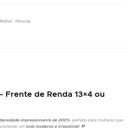
Mulher
,
Perucas
 – Frente de Renda 13×4 ou
densidade impressionante de 200%
, perfeita para mulheres que
porcionando um
look moderno e irresistível
! 💖