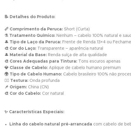
📝 Detalhes do Produto:
📏 Comprimento da Peruca:
Short (Curta)
⚗️ Tratamento Químico:
Nenhum – cabelo 100% natural e sau
🎩 Tipo de Laço da Peruca:
Frente de Renda 13×4 ou Fecham
🎨 Cor do Laço:
Transparente – aparência natural
🎩 Material da Base:
Renda suíça de alta qualidade
🎨 Cores Adequadas para Tintura:
Tons escuros apenas
💎 Classe de Cabelo:
Aplique de cabelo humano premium
🌍 Tipo de Cabelo Humano:
Cabelo brasileiro 100% não proce
💁‍♀️ Textura:
Onda profunda
📌 Origem:
China (CN)
🎨 Cor do Cabelo:
Cor natural
✨ Características Especiais:
Linha do cabelo natural pré-arrancada
com cabelo de beb