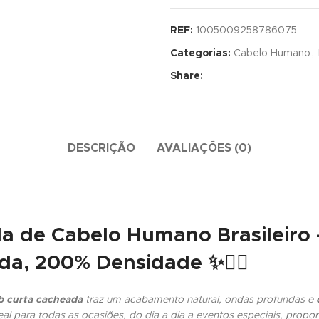
REF:
1005009258786075
Categorias:
Cabelo Humano
,
Share:
DESCRIÇÃO
AVALIAÇÕES (0)
ada de Cabelo Humano Brasileiro
a, 200% Densidade ✨💇‍♀️
b curta cacheada
traz um acabamento natural, ondas profundas e
eal para todas as ocasiões, do dia a dia a eventos especiais, pro