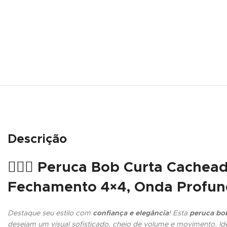
Descrição
💇‍♀️✨ Peruca Bob Curta Cache
Fechamento 4×4, Onda Profund
Destaque seu estilo com
confiança e elegância
! Esta
peruca bo
desejam um visual sofisticado, cheio de volume e movimento. Id