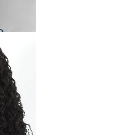
✕
END CONVERSATION
PT
EN
Filipa Santos
Online now