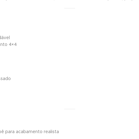
dável
ento 4×4
ssado
ê para acabamento realista