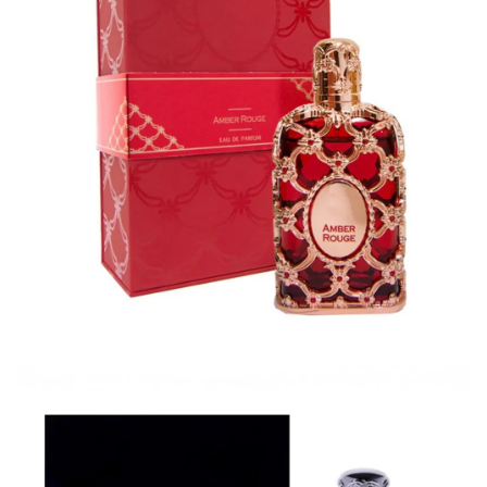
✕
END CONVERSATION
PT
EN
Diana Ferreira
Online now