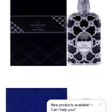
Hello! To get started, please share your
name and email 😊
Name
Email
CONTINUE →
✕
New products available! ✨
Can I help you?