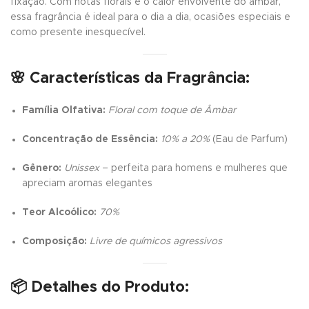
fixação. Com notas florais e o calor envolvente do âmbar,
essa fragrância é ideal para o dia a dia, ocasiões especiais e
como presente inesquecível.
🌸
Características da Fragrância:
Família Olfativa:
Floral com toque de Âmbar
Concentração de Essência:
10% a 20%
(Eau de Parfum)
Gênero:
Unissex
– perfeita para homens e mulheres que
apreciam aromas elegantes
Teor Alcoólico:
70%
Composição:
Livre de químicos agressivos
📦
Detalhes do Produto: