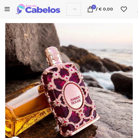
0
/
€
0,00