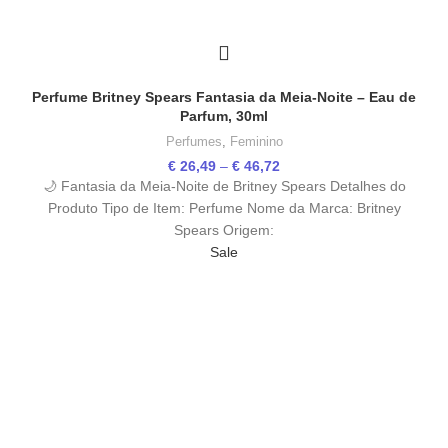
Perfume Britney Spears Fantasia da Meia-Noite – Eau de
Parfum, 30ml
Perfumes
,
Feminino
Price
€
26,49
–
€
46,72
range:
🌙 Fantasia da Meia-Noite de Britney Spears Detalhes do
€ 26,49
Produto Tipo de Item: Perfume Nome da Marca: Britney
through
Spears Origem:
€ 46,72
Sale