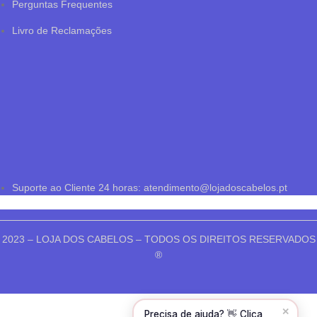
Perguntas Frequentes
Livro de Reclamações
Olá! Para começarmos, diz-me o teu nome
e email 😊
Nome
*
Suporte ao Cliente 24 horas: atendimento@lojadoscabelos.pt
Email
*
2023 – LOJA DOS CABELOS – TODOS OS DIREITOS RESERVADOS
®
CONTINUAR →
Shop
✕
Precisa de ajuda? 👋 Clica