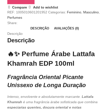
Khamrah
Compare
Add to wishlist
EDP
REF:
1005010601201952
Categorias:
Feminino
,
Masculino
,
100ml
Perfumes
–
Share:
Fragrância
DESCRIÇÃO
AVALIAÇÕES (0)
Oriental
Descrição
Picante
Descrição
Unissexo
de
Longa
🔥✨
Perfume Árabe Lattafa
Duração
Khamrah EDP 100ml
Fragrância Oriental Picante
Unissexo de Longa Duração
Intenso, envolvente e absolutamente marcante.
Lattafa
Khamrah
é uma fragrância árabe sofisticada que combina
especiarias quentes, doçura oriental e notas