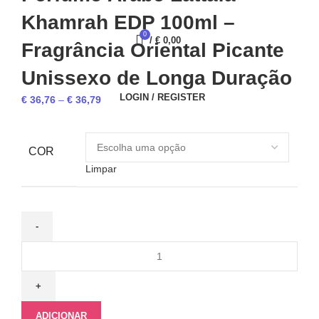
Khamrah EDP 100ml –
0
/
€
0,00
Fragrância Oriental Picante
Unissexo de Longa Duração
LOGIN / REGISTER
Price
€
36,76
–
€
36,79
range:
€ 36,76
through
COR
€ 36,79
Limpar
Quantidade
de
Perfume
Árabe
Lattafa
ADICIONAR