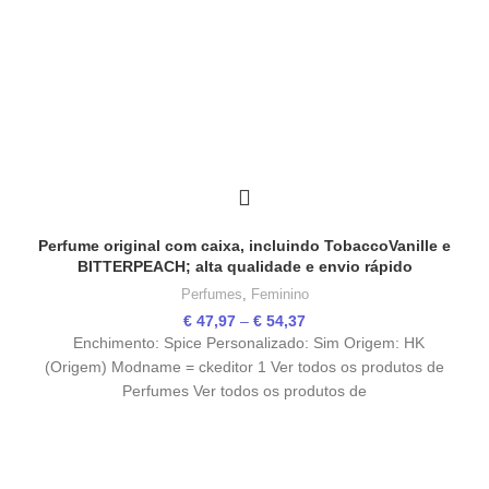
Perfume original com caixa, incluindo TobaccoVanille e
BITTERPEACH; alta qualidade e envio rápido
Perfumes
,
Feminino
Price
€
47,97
–
€
54,37
range:
Enchimento: Spice Personalizado: Sim Origem: HK
€ 47,97
(Origem) Modname = ckeditor 1 Ver todos os produtos de
through
Perfumes Ver todos os produtos de
€ 54,37