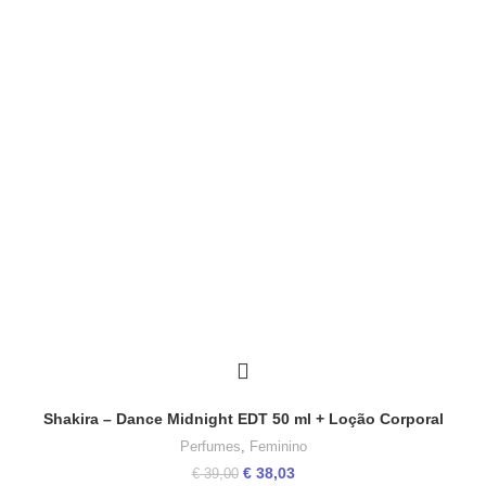
Shakira – Dance Midnight EDT 50 ml + Loção Corporal
Perfumes
,
Feminino
O
O
€
38,03
€
39,00