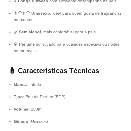
⏳
Longa duração
com excelente desempenho na pele
👩‍🦱👨‍🦱
Unissexo
, ideal para quem gosta de fragrâncias
marcantes
🌿
Sem álcool
, mais confortável para a pele
💎 Perfume sofisticado para ocasiões especiais ou noites
memoráveis
🧴
Características Técnicas
Marca:
Lattafa
Tipo:
Eau de Parfum (EDP)
Volume:
100ml
Gênero:
Unissexo