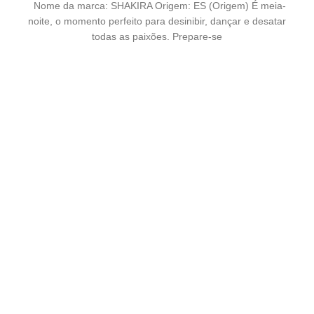
preço
preço
Nome da marca: SHAKIRA Origem: ES (Origem) É meia-
original
atual
noite, o momento perfeito para desinibir, dançar e desatar
era:
é:
todas as paixões. Prepare-se
€ 39,00.
€ 38,03.