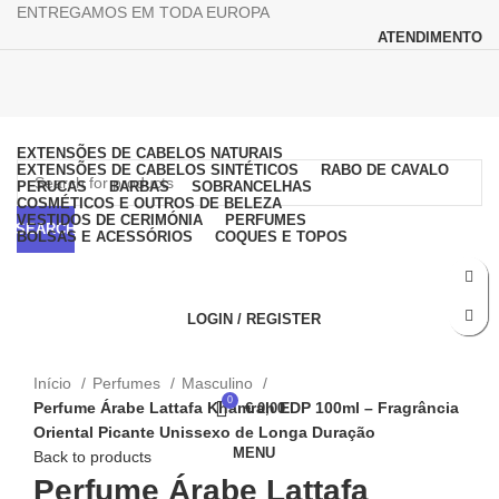
ENTREGAMOS EM TODA EUROPA
ATENDIMENTO
Browse Categories
EXTENSÕES DE CABELOS NATURAIS
EXTENSÕES DE CABELOS SINTÉTICOS
RABO DE CAVALO
PERUCAS
BARBAS
SOBRANCELHAS
COSMÉTICOS E OUTROS DE BELEZA
VESTIDOS DE CERIMÓNIA
PERFUMES
SEARCH
BOLSAS E ACESSÓRIOS
COQUES E TOPOS
LOGIN / REGISTER
Click to enlarge
Início
Perfumes
Masculino
0
Perfume Árabe Lattafa Khamrah EDP 100ml – Fragrância
€
0,00
Oriental Picante Unissexo de Longa Duração
MENU
Back to products
Perfume Árabe Lattafa