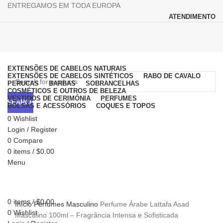
ENTREGAMOS EM TODA EUROPA
ATENDIMENTO
Browse Categories
EXTENSÕES DE CABELOS NATURAIS
EXTENSÕES DE CABELOS SINTÉTICOS
RABO DE CAVALO
PERUCAS
BARBAS
SOBRANCELHAS
COSMÉTICOS E OUTROS DE BELEZA
VESTIDOS DE CERIMÓNIA
PERFUMES
SEARCH
BOLSAS E ACESSÓRIOS
COQUES E TOPOS
Sale
0
Wishlist
Login / Register
0
Compare
0
items
/
$
0.00
Menu
Click to enlarge
0
items
/
$
0.00
Início
Perfumes
Masculino
Perfume Árabe Lattafa Asad
0
Wishlist
Masculino 100ml – Fragrância Intensa e Sofisticada