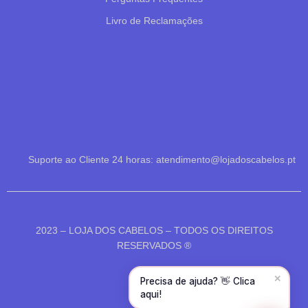
Livro de Reclamações
Olá! Para começarmos, diz-me o teu nome
e email 😊
Nome
*
Suporte ao Cliente 24 horas: atendimento@lojadoscabelos.pt
Email
*
CONTINUAR →
2023 – LOJA DOS CABELOS – TODOS OS DIREITOS
RESERVADOS ®
✕
Precisa de ajuda? 👋 Clica
aqui!