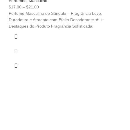
Perfumes
,
Masculino
$
17.00
–
$
21.00
Perfume Masculino de Sândalo – Fragrância Leve,
Duradoura e Atraente com Efeito Desodorante 🌟 ✨
Destaques do Produto Fragrância Sofisticada: