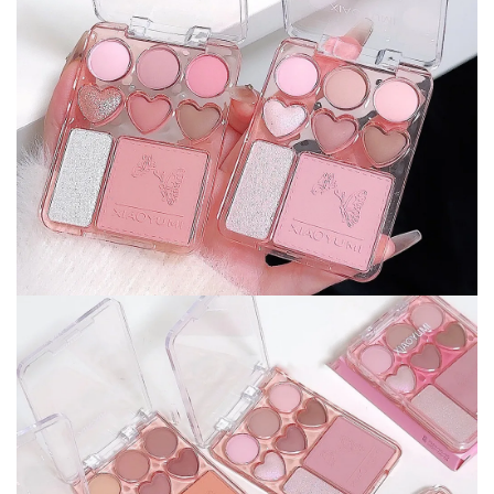
✕
END CONVERSATION
PT
EN
Filipa Santos
Online now