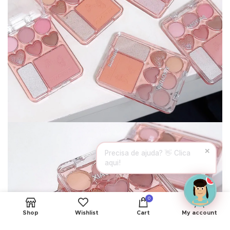
Hello! To get started, please share your
name and email 😊
Name
Email
CONTINUE →
✕
New products available! ✨
Can I help you?
1
0
Shop
Wishlist
Cart
My account