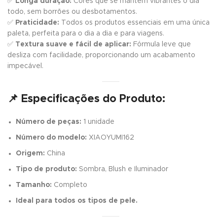
✅
Longa duração:
Cores que se mantêm vibrantes o dia
todo, sem borrões ou desbotamentos.
✅
Praticidade:
Todos os produtos essenciais em uma única
paleta, perfeita para o dia a dia e para viagens.
✅
Textura suave e fácil de aplicar:
Fórmula leve que
desliza com facilidade, proporcionando um acabamento
impecável.
📌
Especificações do Produto:
Número de peças:
1 unidade
Número do modelo:
XIAOYUMI162
Origem:
China
Tipo de produto:
Sombra, Blush e Iluminador
Tamanho:
Completo
Ideal para todos os tipos de pele.