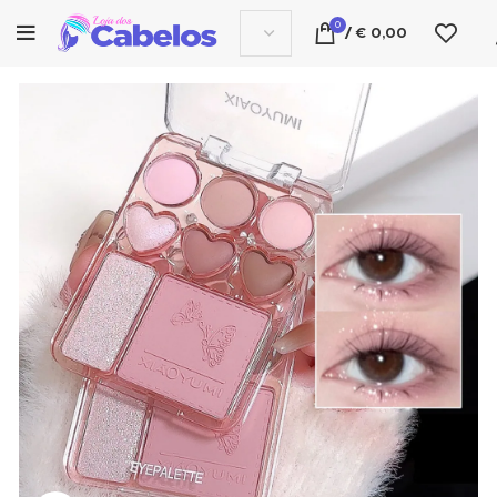
0
/
€
0,00