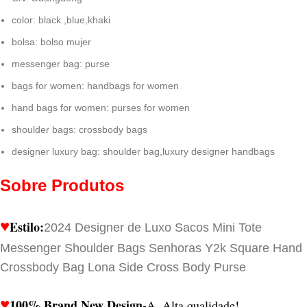
color:
black ,blue,khaki
bolsa:
bolso mujer
messenger bag:
purse
bags for women:
handbags for women
hand bags for women:
purses for women
shoulder bags:
crossbody bags
designer luxury bag:
shoulder bag,luxury designer handbags
Sobre Produtos
♥
Estilo:
2024 Designer de Luxo Sacos Mini Tote
Messenger Shoulder Bags Senhoras Y2k Square Hand
Crossbody Bag Lona Side Cross Body Purse
♥
100% Brand New Design
-A. Alta qualidade!