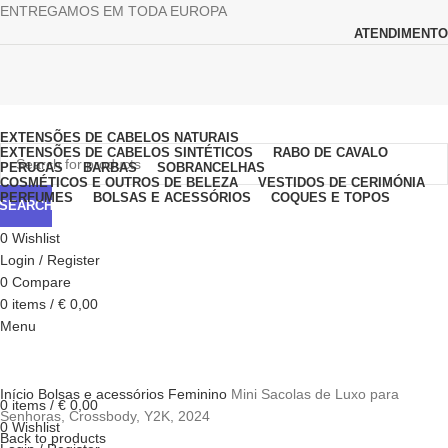
ENTREGAMOS EM TODA EUROPA
ATENDIMENTO
Browse Categories
EXTENSÕES DE CABELOS NATURAIS
EXTENSÕES DE CABELOS SINTÉTICOS
RABO DE CAVALO
PERUCAS
BARBAS
SOBRANCELHAS
COSMÉTICOS E OUTROS DE BELEZA
VESTIDOS DE CERIMÓNIA
PERFUMES
BOLSAS E ACESSÓRIOS
COQUES E TOPOS
SEARCH
0
Wishlist
Login / Register
0
Compare
0
items
/
€
0,00
Menu
Click to enlarge
Início
Bolsas e acessórios
Feminino
Mini Sacolas de Luxo para
0
items
/
€
0,00
Senhoras, Crossbody, Y2K, 2024
0
Wishlist
Back to products