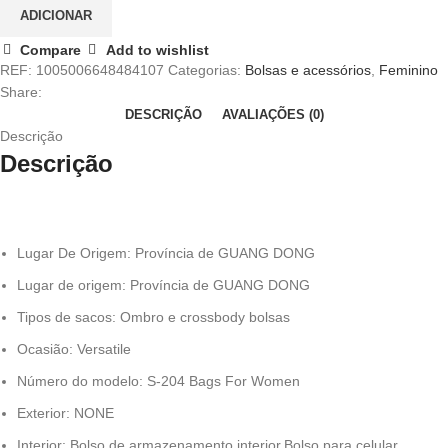
ADICIONAR
Compare
Add to wishlist
REF:
1005006648484107
Categorias:
Bolsas e acessórios
,
Feminino
Share:
DESCRIÇÃO
AVALIAÇÕES (0)
Descrição
Descrição
Lugar De Origem:
Província de GUANG DONG
Lugar de origem:
Província de GUANG DONG
Tipos de sacos:
Ombro e crossbody bolsas
Ocasião:
Versatile
Número do modelo:
S-204 Bags For Women
Exterior:
NONE
Interior:
Bolso de armazenamento interior,Bolso para celular