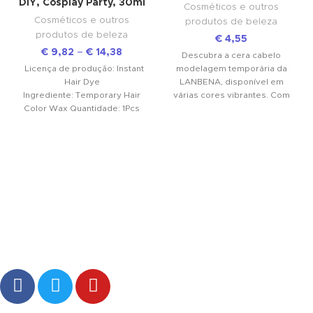
DIY, Cosplay Party, 30ml
Cosméticos e outros
Cosméticos e outros
produtos de beleza
produtos de beleza
€
4,55
€
9,82
–
€
14,38
Descubra a cera cabelo
Licença de produção: Instant
modelagem temporária da
Hair Dye
LANBENA, disponível em
Ingrediente: Temporary Hair
várias cores vibrantes. Com
Color Wax Quantidade: 1Pcs
100g de fórmula suave e
Hair Dye Styling Cream
natural, é perfeita para um look
Número do
estiloso e saudável.
modelo: Disposable Color Hair
Transforme seu visual com a
melhor cera cabelo do
mercado!