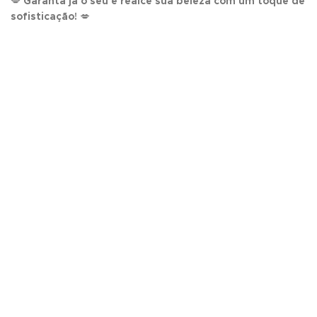
💋
Garanta já o seu e realce sua beleza com um toque de
sofisticação!
💋