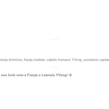
franja feminina, franja realista, cabelo humano YYong, acessório capila
 seu look com a Franja e Laterais YYong!
💎