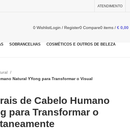
ATENDIMENTO
0
Wishlist
Login / Register
0
Compare
0
items
/
€
0,00
AS
SOBRANCELHAS
COSMÉTICOS E OUTROS DE BELEZA
tural
umano Natural YYong para Transformar o Visual
erais de Cabelo Humano
g para Transformar o
ntaneamente