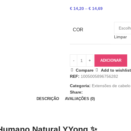
€
14,20
–
€
14,69
COR
Limpar
ADICIONAR
Compare
Add to wishlist
REF:
1005005896756282
Categoria:
Extensões de cabelo
Share:
DESCRIÇÃO
AVALIAÇÕES (0)
 Humano Natural YYong
✨