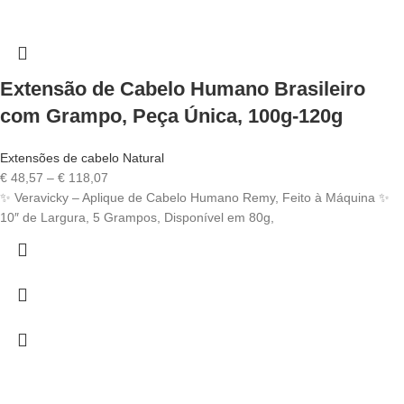
Extensão de Cabelo Humano Brasileiro
com Grampo, Peça Única, 100g-120g
Extensões de cabelo Natural
Price
€
48,57
–
€
118,07
range:
✨ Veravicky – Aplique de Cabelo Humano Remy, Feito à Máquina ✨
€ 48,57
10″ de Largura, 5 Grampos, Disponível em 80g,
through
€ 118,07