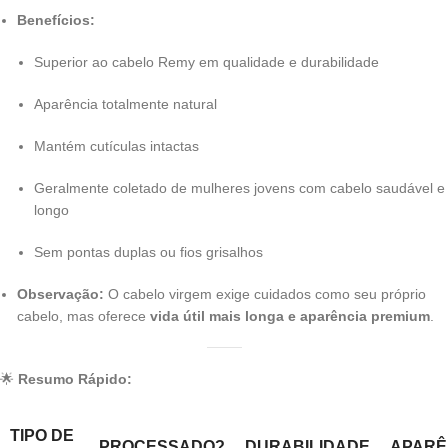
Benefícios:
Superior ao cabelo Remy em qualidade e durabilidade
Aparência totalmente natural
Mantém cutículas intactas
Geralmente coletado de mulheres jovens com cabelo saudável e
longo
Sem pontas duplas ou fios grisalhos
Observação:
O cabelo virgem exige cuidados como seu próprio
cabelo, mas oferece
vida útil mais longa e aparência premium
.
🌟
Resumo Rápido:
TIPO DE
PROCESSADO?
DURABILIDADE
APARÊ