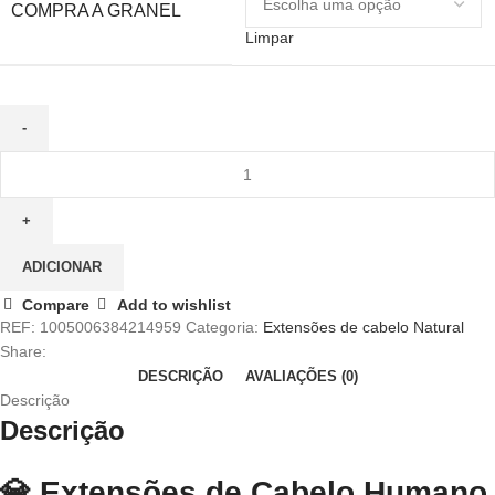
COMPRA A GRANEL
Limpar
Quantidade
de
Extensões
de
Cabelo
ADICIONAR
Humano
Compare
Add to wishlist
VeSunny
REF:
1005006384214959
Categoria:
Extensões de cabelo Natural
Virgin
Share:
Genius
DESCRIÇÃO
AVALIAÇÕES (0)
–
Descrição
Trama
Descrição
Balayage
16-
24",
💎 Extensões de Cabelo Humano