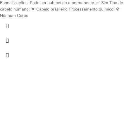
range:
Especificações: Pode ser submetida a permanente: ✅ Sim Tipo de
€ 19,98
cabelo humano: 🌟 Cabelo brasileiro Processamento químico: 🚫
through
Nenhum Cores
€ 377,47