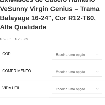
Login / Register
VeSunny Virgin Genius – Trama
Balayage 16-24″, Cor R12-T60,
Alta Qualidade
Price
€
52,52
–
€
265,89
range:
€ 52,52
COR
through
€ 265,89
COMPRIMENTO
VIDA ÚTIL