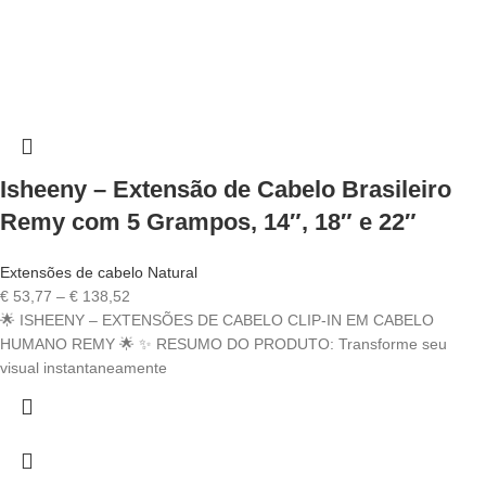
Isheeny – Extensão de Cabelo Brasileiro
Remy com 5 Grampos, 14″, 18″ e 22″
Extensões de cabelo Natural
Price
€
53,77
–
€
138,52
range:
🌟 ISHEENY – EXTENSÕES DE CABELO CLIP-IN EM CABELO
€ 53,77
HUMANO REMY 🌟 ✨ RESUMO DO PRODUTO: Transforme seu
through
visual instantaneamente
€ 138,52