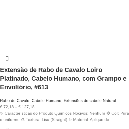
Extensão de Rabo de Cavalo Loiro
Platinado, Cabelo Humano, com Grampo e
Envoltório, #613
Rabo de Cavalo
,
Cabelo Humano
,
Extensões de cabelo Natural
Price
€
72,18
–
€
127,18
range:
✨ Características do Produto Químicos Nocivos: Nenhum 🚫 Cor: Pura
€ 72,18
e uniforme 🎨 Textura: Liso (Straight) ✨ Material: Aplique de
through