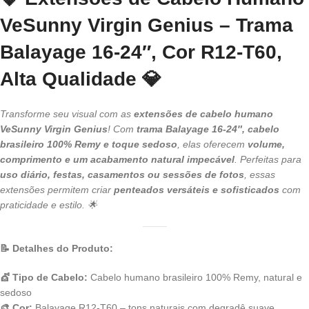
Cor
R12-
VeSunny Virgin Genius – Trama
T60,
Balayage 16-24″, Cor R12-T60,
Alta
Qualidade
Alta Qualidade 💎
Transforme seu visual com as
extensões de cabelo humano
VeSunny Virgin Genius
! Com
trama Balayage 16-24″, cabelo
brasileiro 100% Remy e toque sedoso
, elas oferecem
volume,
comprimento e um acabamento natural impecável
. Perfeitas para
uso diário, festas, casamentos ou sessões de fotos
, essas
extensões permitem criar
penteados versáteis e sofisticados
com
praticidade e estilo. 🌟
📝 Detalhes do Produto:
💇 Tipo de Cabelo:
Cabelo humano brasileiro 100% Remy, natural e
sedoso
🎨 Cor:
Balayage R12-T60 – tons naturais com degradê suave