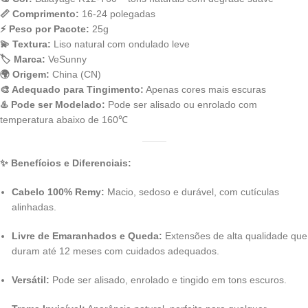
📏 Comprimento:
16-24 polegadas
⚡ Peso por Pacote:
25g
💫 Textura:
Liso natural com ondulado leve
🏷 Marca:
VeSunny
🌍 Origem:
China (CN)
🎨 Adequado para Tingimento:
Apenas cores mais escuras
♨️ Pode ser Modelado:
Pode ser alisado ou enrolado com
temperatura abaixo de 160℃
✨ Benefícios e Diferenciais:
Cabelo 100% Remy:
Macio, sedoso e durável, com cutículas
alinhadas.
Livre de Emaranhados e Queda:
Extensões de alta qualidade que
duram até 12 meses com cuidados adequados.
Versátil:
Pode ser alisado, enrolado e tingido em tons escuros.