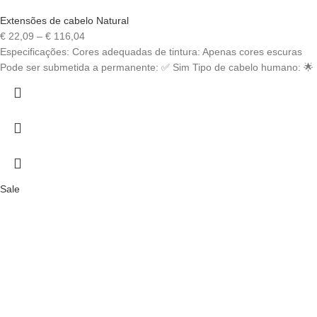
Extensões de cabelo Natural
Price
€
22,09
–
€
116,04
range:
Especificações: Cores adequadas de tintura: Apenas cores escuras
€ 22,09
Pode ser submetida a permanente: ✅ Sim Tipo de cabelo humano: 🌟
through
€ 116,04
Sale