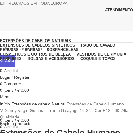
ENTREGAMOS EM TODA EUROPA
ATENDIMENTO
Browse Categories
EXTENSÕES DE CABELOS NATURAIS
EXTENSÕES DE CABELOS SINTÉTICOS
RABO DE CAVALO
PERUCAS
BARBAS
SOBRANCELHAS
COSMÉTICOS E OUTROS DE BELEZA
VESTIDOS DE CERIMÓNIA
PERFUMES
BOLSAS E ACESSÓRIOS
COQUES E TOPOS
SEARCH
0
Wishlist
Login / Register
0
Compare
0
items
/
€
0,00
Menu
Click to enlarge
Início
Extensões de cabelo Natural
Extensões de Cabelo Humano
VeSunny Virgin Genius – Trama Balayage 16-24″, Cor R12-T60, Alta
Qualidade
0
items
/
€
0,00
Back to products
0
Wishlist
Extensões de Cabelo Humano