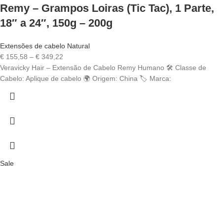
Remy – Grampos Loiras (Tic Tac), 1 Parte,
18″ a 24″, 150g – 200g
Extensões de cabelo Natural
Price
€
155,58
–
€
349,22
range:
Veravicky Hair – Extensão de Cabelo Remy Humano 🛠️ Classe de
€ 155,58
Cabelo: Aplique de cabelo 🌍 Origem: China 🏷️ Marca:
through
€ 349,22
Sale