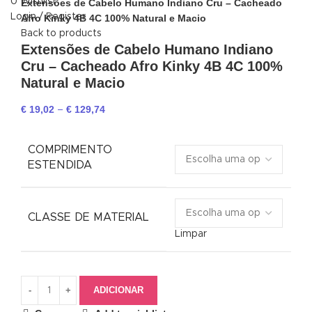
0
Wishlist
Extensões de Cabelo Humano Indiano Cru – Cacheado
Login / Register
Afro Kinky 4B 4C 100% Natural e Macio
Back to products
Extensões de Cabelo Humano Indiano
Cru – Cacheado Afro Kinky 4B 4C 100%
Natural e Macio
€
19,02
€
129,74
–
COMPRIMENTO
ESTENDIDA
CLASSE DE MATERIAL
Limpar
ADICIONAR