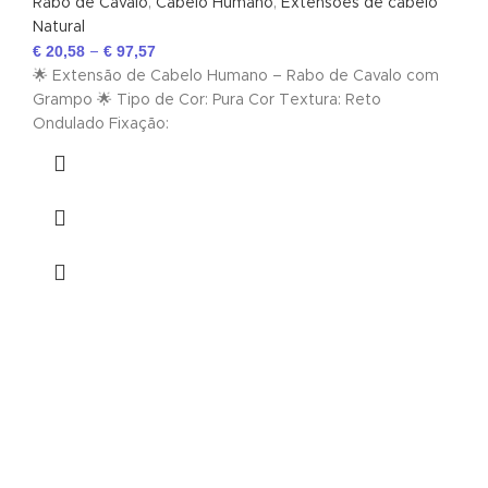
Rabo de Cavalo
,
Cabelo Humano
,
Extensões de cabelo
Natural
€
20,58
€
97,57
–
🌟 Extensão de Cabelo Humano – Rabo de Cavalo com
Grampo 🌟 Tipo de Cor: Pura Cor Textura: Reto
Ondulado Fixação: