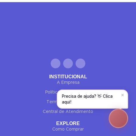
Olá! Para começarmos, diz-me o teu nome
e email 😊
Nome
*
Email
*
CONTINUAR →
INSTITUCIONAL
A Empresa
Política de Privacidade
✕
Precisa de ajuda? 👋 Clica
aqui!
Termos e Condições
Central de Atendimento
EXPLORE
Como Comprar