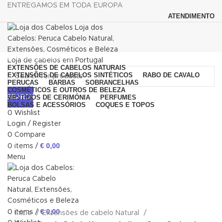
ENTREGAMOS EM TODA EUROPA
ATENDIMENTO
Browse Categories
EXTENSÕES DE CABELOS NATURAIS
EXTENSÕES DE CABELOS SINTÉTICOS
RABO DE CAVALO
PERUCAS
BARBAS
SOBRANCELHAS
COSMÉTICOS E OUTROS DE BELEZA
SEARCH
VESTIDOS DE CERIMÓNIA
PERFUMES
BOLSAS E ACESSÓRIOS
COQUES E TOPOS
0
Wishlist
Login / Register
0
Compare
€
0,00
0
items
/
Menu
Click to enlarge
€
0,00
0
items
/
Início
Extensões de cabelo Natural