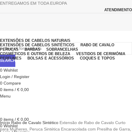
ENTREGAMOS EM TODA EUROPA
ATENDIMENTO
Browse Categories
EXTENSÕES DE CABELOS NATURAIS
EXTENSÕES DE CABELOS SINTÉTICOS
RABO DE CAVALO
PERUCAS
BARBAS
SOBRANCELHAS
COSMÉTICOS E OUTROS DE BELEZA
VESTIDOS DE CERIMÓNIA
PERFUMES
BOLSAS E ACESSÓRIOS
COQUES E TOPOS
SEARCH
0
Wishlist
Login / Register
0
Compare
0
items
/
€
0,00
Menu
Click to enlarge
0
items
/
€
0,00
Início
Rabo de Cavalo
Sintético
Extensão de Rabo de Cavalo Curto
0
Wishlist
para Mulheres, Peruca Sintética Encaracolada com Presilha de Garra,