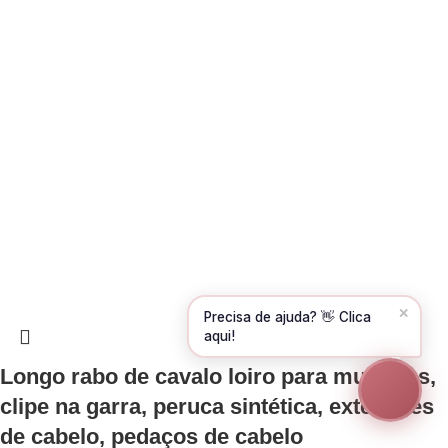
Olá! Para começarmos, diz-me o teu nome
e email 😊
Nome
*
Email
*
CONTINUAR →
✕
Precisa de ajuda? 👋 Clica
aqui!
Longo rabo de cavalo loiro para mulheres,
clipe na garra, peruca sintética, extensões
de cabelo, pedaços de cabelo