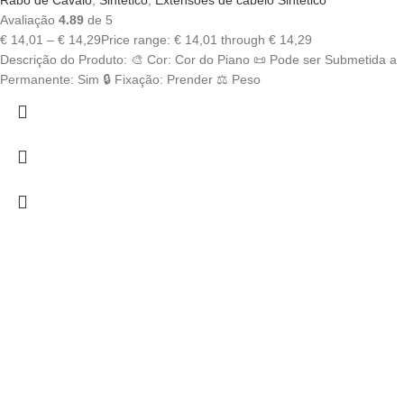
Rabo de Cavalo
,
Sintético
,
Extensões de cabelo Sintético
Avaliação
4.89
de 5
€
14,01
–
€
14,29
Price range: € 14,01 through € 14,29
Descrição do Produto: 🎨 Cor: Cor do Piano 📜 Pode ser Submetida a
Permanente: Sim 🔒 Fixação: Prender ⚖️ Peso