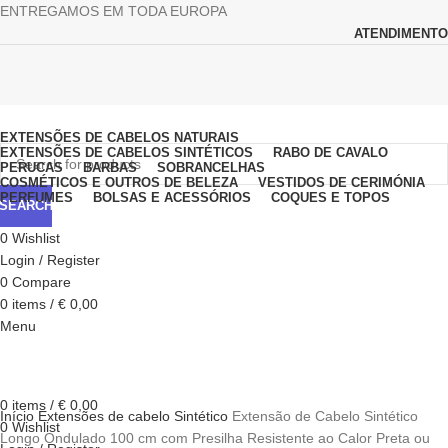
ENTREGAMOS EM TODA EUROPA
ATENDIMENTO
Browse Categories
EXTENSÕES DE CABELOS NATURAIS
EXTENSÕES DE CABELOS SINTÉTICOS
RABO DE CAVALO
PERUCAS
BARBAS
SOBRANCELHAS
COSMÉTICOS E OUTROS DE BELEZA
VESTIDOS DE CERIMÓNIA
PERFUMES
BOLSAS E ACESSÓRIOS
COQUES E TOPOS
SEARCH
0
Wishlist
Login / Register
0
Compare
0
items
/
€
0,00
Menu
Click to enlarge
0
items
/
€
0,00
Início
Extensões de cabelo Sintético
Extensão de Cabelo Sintético
0
Wishlist
Longo Ondulado 100 cm com Presilha Resistente ao Calor Preta ou