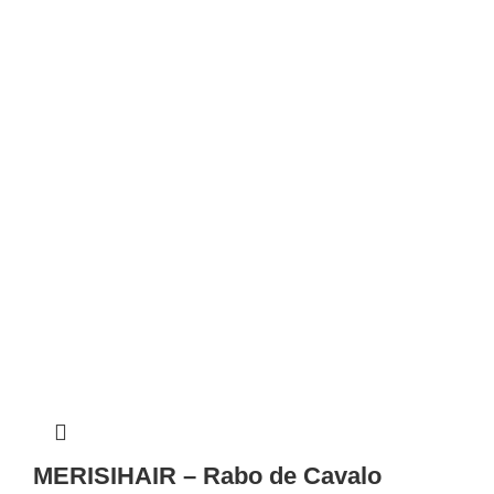
✕
✔ FINALIZAR
PT
EN
Online agora
MERISIHAIR – Rabo de Cavalo