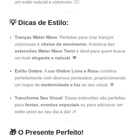
um estilo natural e volumoso. 💇‍♀️
💡 Dicas de Estilo:
Tranças Water Wave
: Perfeitas para criar tranças
volumosas e
cheias de movimento
. A textura das
extensões Water Wave Twist
é ideal para quem busca
um look
elegante e natural
. 💖
Estilo Ombre
: A
cor Ombre Loira e Rosa
combina
perfeitamente com diversos penteados, proporcionando
um toque de
modernidade e luz
ao seu visual. 🌟
Transforme Seu Visual
: Essas extensões são perfeitas
para
festas
,
eventos especiais
ou para adicionar um
estilo único ao seu dia a dia! 🎉
🎁 O Presente Perfeito!