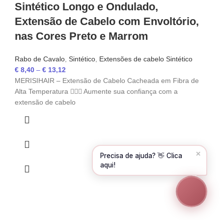
Sintético Longo e Ondulado,
Olá! Para começarmos, diz-me o teu nome
Extensão de Cabelo com Envoltório,
e email 😊
nas Cores Preto e Marrom
Nome
*
Rabo de Cavalo
,
Sintético
,
Extensões de cabelo Sintético
€
8,40
–
€
13,12
Email
*
MERISIHAIR – Extensão de Cabelo Cacheada em Fibra de
Alta Temperatura 💇‍♀️✨ Aumente sua confiança com a
extensão de cabelo
CONTINUAR →
✕
Precisa de ajuda? 👋 Clica
aqui!