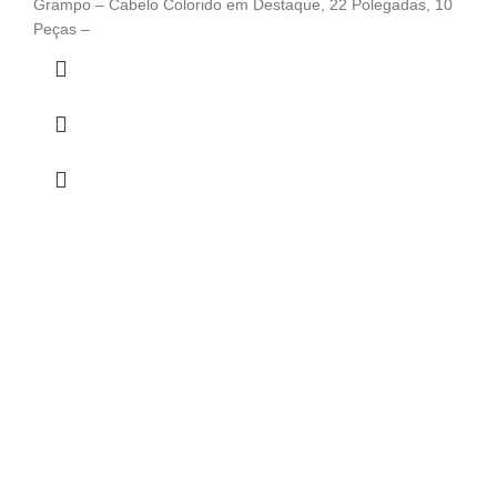
Grampo – Cabelo Colorido em Destaque, 22 Polegadas, 10
Peças –