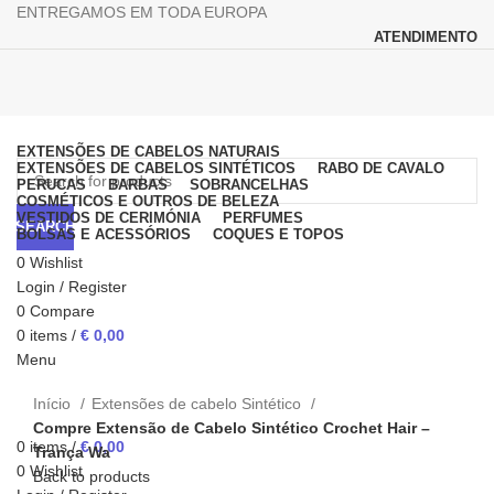
ENTREGAMOS EM TODA EUROPA
ATENDIMENTO
Browse Categories
EXTENSÕES DE CABELOS NATURAIS
EXTENSÕES DE CABELOS SINTÉTICOS
RABO DE CAVALO
PERUCAS
BARBAS
SOBRANCELHAS
COSMÉTICOS E OUTROS DE BELEZA
VESTIDOS DE CERIMÓNIA
PERFUMES
SEARCH
BOLSAS E ACESSÓRIOS
COQUES E TOPOS
0
Wishlist
Login / Register
0
Compare
0
items
/
€
0,00
Menu
Click to enlarge
Início
Extensões de cabelo Sintético
Compre Extensão de Cabelo Sintético Crochet Hair –
0
items
/
€
0,00
Trança Wa
0
Wishlist
Back to products