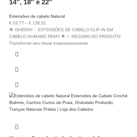
14″, 18″ e 22″
Extensões de cabelo Natural
€
53,77
–
€
138,52
🌟 ISHEENY – EXTENSÕES DE CABELO CLIP-IN EM
CABELO HUMANO REMY 🌟 ✨ RESUMO DO PRODUTO:
Transforme seu visual instantaneamente
✕
✔ FINALIZAR
PT
EN
Online agora