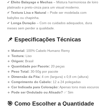
✔
Efeito Balayage e Mechas
– Mistura harmoniosa de loiro
platinado e preto-cinza para um visual moderno.
✔
Textura Lisa e Natural
– Pode ser modelada com
babyliss ou chapinha.
✔
Longa Duração
– Com os cuidados adequados, dura
meses sem perder a qualidade.
📌
Especificações Técnicas
🔹
Material:
100% Cabelo Humano Remy
🔹
Textura:
Liso
🔹
Origem:
Brasil
🔹
Quantidade por Pacote:
20 peças
🔹
Peso Total:
30-50g por pacote
🔹
Dimensão da Fita:
4 cm (largura) x 0,8 cm (altura)
🔹
Comprimento do Cabelo:
12 a 24 polegadas
🔹
Cor Indicada para Coloração:
Apenas tons mais escuros
🔹
Pode ser Ondulado ou Alisado?
✅ Sim
🎯
Como Escolher a Quantidade