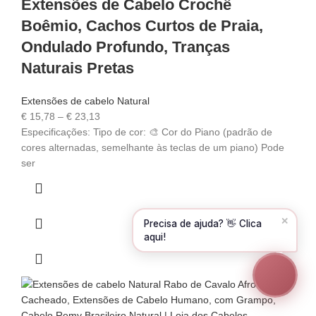
Extensões de Cabelo Crochê
Olá! Para começarmos, diz-me o teu nome
Boêmio, Cachos Curtos de Praia,
e email 😊
Ondulado Profundo, Tranças
Nome
*
Naturais Pretas
Extensões de cabelo Natural
Email
*
€
15,78
–
€
23,13
Especificações: Tipo de cor: 🎨 Cor do Piano (padrão de
cores alternadas, semelhante às teclas de um piano) Pode
ser
CONTINUAR →
✕
Precisa de ajuda? 👋 Clica
aqui!