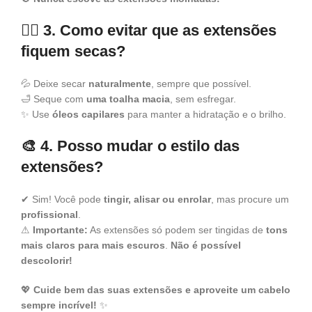
💆‍♀️ 3. Como evitar que as extensões
fiquem secas?
💦 Deixe secar
naturalmente
, sempre que possível.
🛁 Seque com
uma toalha macia
, sem esfregar.
✨ Use
óleos capilares
para manter a hidratação e o brilho.
🎨 4. Posso mudar o estilo das
extensões?
✔ Sim! Você pode
tingir, alisar ou enrolar
, mas procure um
profissional
.
⚠
Importante:
As extensões só podem ser tingidas de
tons
mais claros para mais escuros
.
Não é possível
descolorir!
💖
Cuide bem das suas extensões e aproveite um cabelo
sempre incrível!
✨