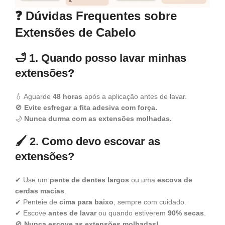
❓
Dúvidas Frequentes sobre
Extensões de Cabelo
🛁 1. Quando posso lavar minhas
extensões?
💧 Aguarde
48 horas
após a aplicação antes de lavar.
🚫
Evite esfregar a fita adesiva com força.
🌙
Nunca durma com as extensões molhadas.
🖌️ 2. Como devo escovar as
extensões?
✔ Use um
pente de dentes largos
ou uma
escova de
cerdas macias
.
✔ Penteie de
cima para baixo
, sempre com cuidado.
✔ Escove
antes de lavar
ou quando estiverem
90% secas
.
🚫
Nunca escove as extensões molhadas!