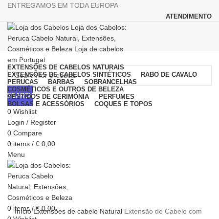
ENTREGAMOS EM TODA EUROPA
ATENDIMENTO
Browse Categories
EXTENSÕES DE CABELOS NATURAIS
EXTENSÕES DE CABELOS SINTÉTICOS
RABO DE CAVALO
PERUCAS
BARBAS
SOBRANCELHAS
COSMÉTICOS E OUTROS DE BELEZA
SEARCH
VESTIDOS DE CERIMÓNIA
PERFUMES
BOLSAS E ACESSÓRIOS
COQUES E TOPOS
0
Wishlist
Login / Register
0
Compare
0
items
/
€
0,00
Menu
Click to enlarge
0
items
/
€
0,00
Início
Extensões de cabelo Natural
Extensão de Cabelo com