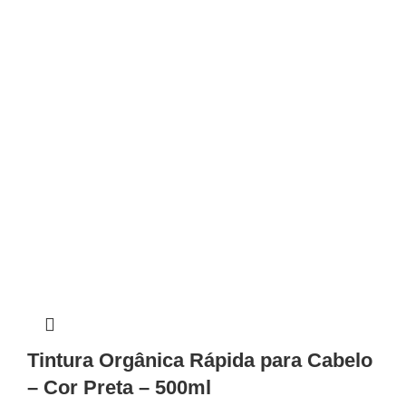
✕
✔ FINALIZAR
PT
EN
Online agora
Tintura Orgânica Rápida para Cabelo
– Cor Preta – 500ml