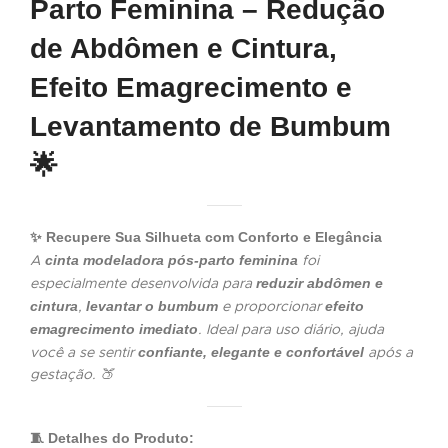
Parto Feminina – Redução
de Abdômen e Cintura,
Efeito Emagrecimento e
Levantamento de Bumbum
🌟
✨ Recupere Sua Silhueta com Conforto e Elegância
cinta modeladora pós-parto feminina
A
foi
reduzir abdômen e
especialmente desenvolvida para
cintura
levantar o bumbum
efeito
,
e proporcionar
emagrecimento imediato
. Ideal para uso diário, ajuda
confiante, elegante e confortável
você a se sentir
após a
gestação. 🍑
🧵 Detalhes do Produto: