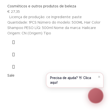
Olá! Para começarmos, diz-me o teu nome
Cosméticos e outros produtos de beleza
e email 😊
€
27,35
Licença de produção: ce Ingrediente: paste
Nome
*
Quantidade: 1PCS Número do modelo: 500ML Hair Color
Shampoo PESO LÍQ: 500ml Nome da marca: Hailicare
Origem: CN (Origem) Tipo
Email
*
CONTINUAR →
Sale
✕
Precisa de ajuda? 👋 Clica
aqui!