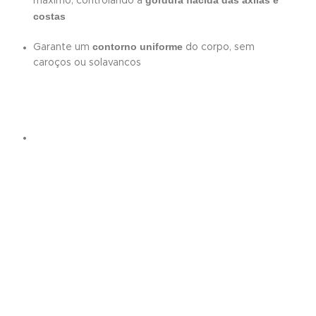
gordura flácida das axilas e
máximo, controlando a
costas
contorno uniforme
Garante um
do corpo, sem
caroços ou solavancos