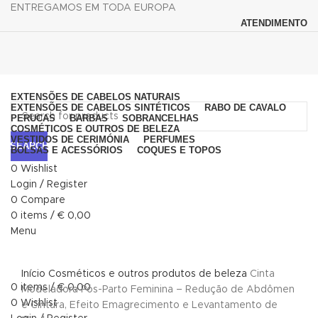
ENTREGAMOS EM TODA EUROPA
ATENDIMENTO
Browse Categories
EXTENSÕES DE CABELOS NATURAIS
EXTENSÕES DE CABELOS SINTÉTICOS
RABO DE CAVALO
PERUCAS
BARBAS
SOBRANCELHAS
COSMÉTICOS E OUTROS DE BELEZA
VESTIDOS DE CERIMÓNIA
PERFUMES
SEARCH
BOLSAS E ACESSÓRIOS
COQUES E TOPOS
0
Wishlist
Login / Register
0
Compare
0
items
/
€
0,00
Menu
Click to enlarge
Início
Cosméticos e outros produtos de beleza
Cinta
0
items
/
€
0,00
Modeladora Pós-Parto Feminina – Redução de Abdômen
0
Wishlist
e Cintura, Efeito Emagrecimento e Levantamento de