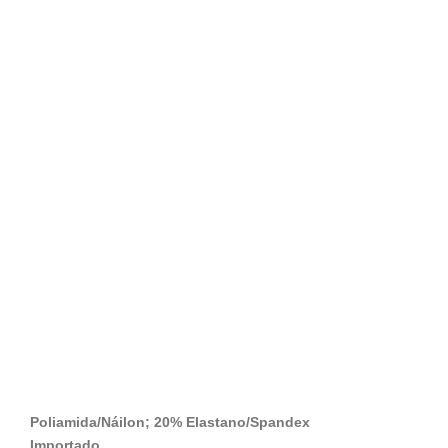
Poliamida/Náilon; 20% Elastano/Spandex
Importado