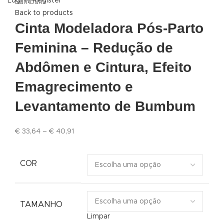
Login / Register
Bumbum
Back to products
Cinta Modeladora Pós-Parto
Feminina – Redução de
Abdômen e Cintura, Efeito
Emagrecimento e
Levantamento de Bumbum
€
33,64
–
€
40,91
COR
TAMANHO
Limpar